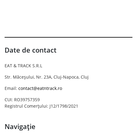
Date de contact
EAT & TRACK S.R.L
Str. Măceșului, Nr. 23A, Cluj-Napoca, Cluj
Email:
contact@eatntrack.ro
CUI: RO39757359
Registrul Comerțului: J12/1798/2021
Navigație