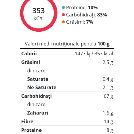
Proteine:
10%
353
Carbohidrați:
83%
kCal
Grăsimi:
7%
Valori medii nutriționale pentru
100 g
Calorii
1477 kj / 353 kCal
Grăsimi
2.5 g
din care
Saturate
0.4 g
Ne-Saturate
2.1 g
Carbohidrați
67 g
din care
Zaharuri
1.6 g
Fibre
14 g
Proteine
8 g