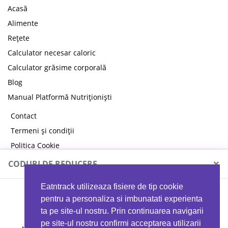
Acasă
Alimente
Rețete
Calculator necesar caloric
Calculator grăsime corporală
Blog
Manual Platformă Nutriționiști
Contact
Termeni și condiții
Politica Cookie
Politica de confidențialitate
×
CODURI DE REDUCERE
Eatntrack utilizeaza fisiere de tip cookie
MYPROTEIN
pentru a personaliza si imbunatati experienta
ta pe site-ul nostru. Prin continuarea navigarii
pe site-ul nostru confirmi acceptarea utilizarii