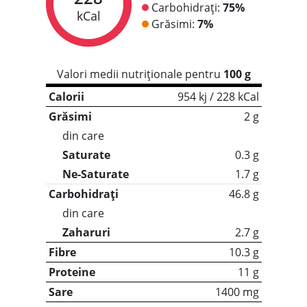
Carbohidrați:
75%
kCal
Grăsimi:
7%
Valori medii nutriționale pentru
100 g
Calorii
954 kj / 228 kCal
Grăsimi
2 g
din care
Saturate
0.3 g
Ne-Saturate
1.7 g
Carbohidrați
46.8 g
din care
Zaharuri
2.7 g
Fibre
10.3 g
Proteine
11 g
Sare
1400 mg