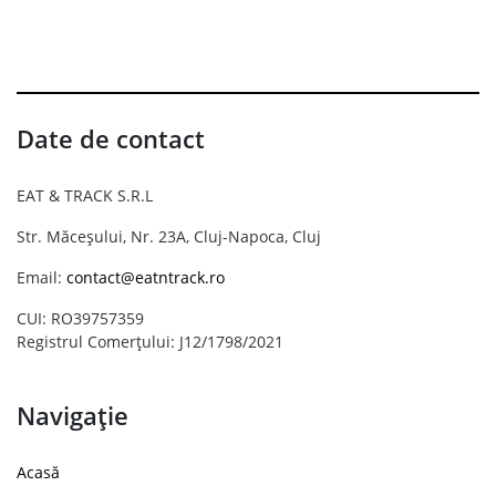
Date de contact
EAT & TRACK S.R.L
Str. Măceșului, Nr. 23A, Cluj-Napoca, Cluj
Email:
contact@eatntrack.ro
CUI: RO39757359
Registrul Comerțului: J12/1798/2021
Navigație
Acasă