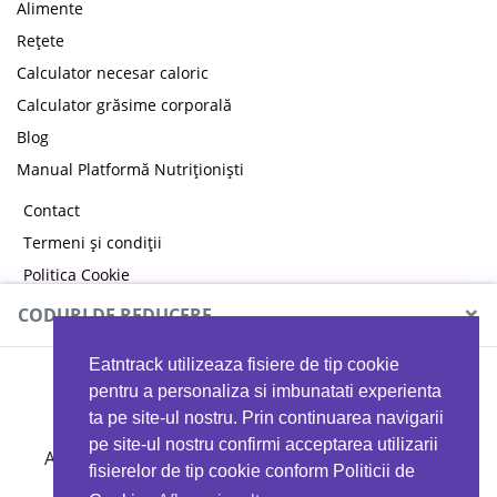
Alimente
Rețete
Calculator necesar caloric
Calculator grăsime corporală
Blog
Manual Platformă Nutriționiști
Contact
Termeni și condiții
Politica Cookie
Politica de confidențialitate
×
CODURI DE REDUCERE
Eatntrack utilizeaza fisiere de tip cookie
MYPROTEIN
pentru a personaliza si imbunatati experienta
ta pe site-ul nostru. Prin continuarea navigarii
pe site-ul nostru confirmi acceptarea utilizarii
Ai
40%
reducere la orice comandă folosind codul
fisierelor de tip cookie conform Politicii de
EATTRACK