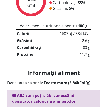
Carbohidrați:
83%
kCal
Grăsimi:
5%
Valori medii nutriționale pentru
100 g
Calorii
1607 kj / 384 kCal
Grăsimi
2.6 g
Carbohidrați
83 g
Proteine
11.7 g
Informații aliment
Densitatea calorică:
Foarte mare (3.84kCal/g)
Află cum poți slăbi cunoscând
densitatea calorică a alimentelor