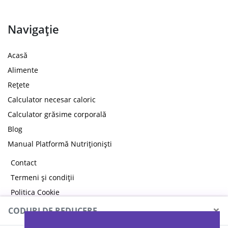
Navigație
Acasă
Alimente
Rețete
Calculator necesar caloric
Calculator grăsime corporală
Blog
Manual Platformă Nutriționiști
Contact
Termeni și condiții
Politica Cookie
Politica de confidențialitate
×
CODURI DE REDUCERE