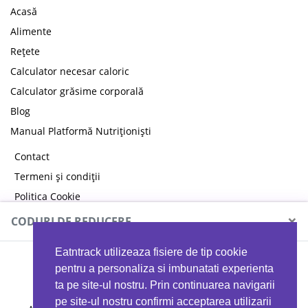
Acasă
Alimente
Rețete
Calculator necesar caloric
Calculator grăsime corporală
Blog
Manual Platformă Nutriționiști
Contact
Termeni și condiții
Politica Cookie
Politica de confidențialitate
×
CODURI DE REDUCERE
Eatntrack utilizeaza fisiere de tip cookie
MYPROTEIN
pentru a personaliza si imbunatati experienta
ta pe site-ul nostru. Prin continuarea navigarii
pe site-ul nostru confirmi acceptarea utilizarii