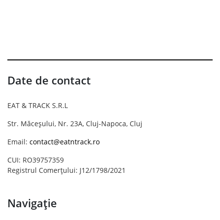
Date de contact
EAT & TRACK S.R.L
Str. Măceșului, Nr. 23A, Cluj-Napoca, Cluj
Email:
contact@eatntrack.ro
CUI: RO39757359
Registrul Comerțului: J12/1798/2021
Navigație