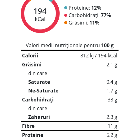
Proteine:
12%
194
Carbohidrați:
77%
kCal
Grăsimi:
11%
Valori medii nutriționale pentru
100 g
Calorii
812 kj / 194 kCal
Grăsimi
2.1 g
din care
Saturate
0.4 g
Ne-Saturate
1.7 g
Carbohidrați
33 g
din care
Zaharuri
2.3 g
Fibre
11 g
Proteine
5.2 g