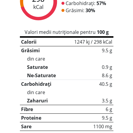
Carbohidrați:
57%
kCal
Grăsimi:
30%
Valori medii nutriționale pentru
100 g
Calorii
1247 kj / 298 kCal
Grăsimi
9.5 g
din care
Saturate
0.9 g
Ne-Saturate
8.6 g
Carbohidrați
40.5 g
din care
Zaharuri
3.5 g
Fibre
6 g
Proteine
9.5 g
Sare
1100 mg