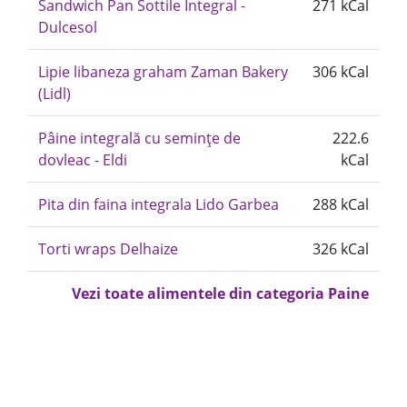
Sandwich Pan Sottile Integral -
271 kCal
Dulcesol
Lipie libaneza graham Zaman Bakery
306 kCal
(Lidl)
Pâine integrală cu semințe de
222.6
dovleac - Eldi
kCal
Pita din faina integrala Lido Garbea
288 kCal
Torti wraps Delhaize
326 kCal
Vezi toate alimentele din categoria Paine