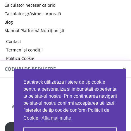
Calculator necesar caloric
Calculator grăsime corporală
Blog
Manual Platformă Nutriționiști
Contact
Termeni și condiții
Politica Cookie
Politica de confidențialitate
×
CODURI DE REDUCERE
Eatntrack utilizeaza fisiere de tip cookie
MYPROTEIN
pentru a personaliza si imbunatati experienta
ta pe site-ul nostru. Prin continuarea navigarii
pe site-ul nostru confirmi acceptarea utilizarii
Ai
40%
reducere la orice comandă folosind codul
fisierelor de tip cookie conform Politicii de
EATTRACK
Cookie.
Afla mai multe
Profită acum