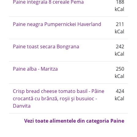
Paine integrala 8 cereale Pema
188
kCal
Paine neagra Pumpernickei Haverland
211
kCal
Paine toast secara Bongrana
242
kCal
Paine alba - Maritza
250
kCal
Crisp bread cheese tomato basil - Pâine
424
crocantă cu brânză, roșii și busuioc -
kCal
Danvita
Vezi toate alimentele din categoria Paine