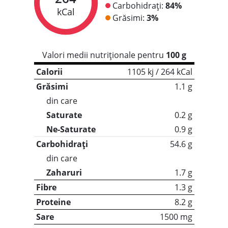
Carbohidrați:
84%
kCal
Grăsimi:
3%
Valori medii nutriționale pentru
100 g
Calorii
1105 kj / 264 kCal
Grăsimi
1.1 g
din care
Saturate
0.2 g
Ne-Saturate
0.9 g
Carbohidrați
54.6 g
din care
Zaharuri
1.7 g
Fibre
1.3 g
Proteine
8.2 g
Sare
1500 mg