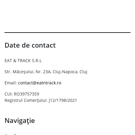
Date de contact
EAT & TRACK S.R.L
Str. Măceșului, Nr. 23A, Cluj-Napoca, Cluj
Email:
contact@eatntrack.ro
CUI: RO39757359
Registrul Comerțului: J12/1798/2021
Navigație