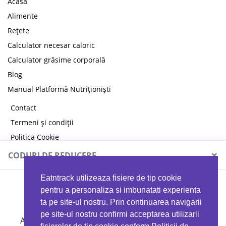
Acasă
Alimente
Rețete
Calculator necesar caloric
Calculator grăsime corporală
Blog
Manual Platformă Nutriționiști
Contact
Termeni și condiții
Politica Cookie
Politica de confidențialitate
×
CODURI DE REDUCERE
Eatntrack utilizeaza fisiere de tip cookie
MYPROTEIN
pentru a personaliza si imbunatati experienta
ta pe site-ul nostru. Prin continuarea navigarii
pe site-ul nostru confirmi acceptarea utilizarii
Ai
40%
reducere la orice comandă folosind codul