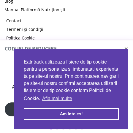
Blog
Manual Platformă Nutriționiști
Contact
Termeni și condiții
Politica Cookie
Politica de confidențialitate
×
CODURI DE REDUCERE
Eatntrack utilizeaza fisiere de tip cookie
MYPROTEIN
pentru a personaliza si imbunatati experienta
ta pe site-ul nostru. Prin continuarea navigarii
pe site-ul nostru confirmi acceptarea utilizarii
Ai
40%
reducere la orice comandă folosind codul
fisierelor de tip cookie conform Politicii de
EATTRACK
Cookie.
Afla mai multe
Profită acum
Am Inteles!
Copyright © 2026 EAT & TRACK S.R.L