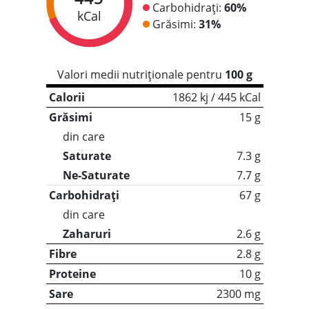
Carbohidrați:
60%
kCal
Grăsimi:
31%
Valori medii nutriționale pentru
100 g
Calorii
1862 kj / 445 kCal
Grăsimi
15 g
din care
Saturate
7.3 g
Ne-Saturate
7.7 g
Carbohidrați
67 g
din care
Zaharuri
2.6 g
Fibre
2.8 g
Proteine
10 g
Sare
2300 mg