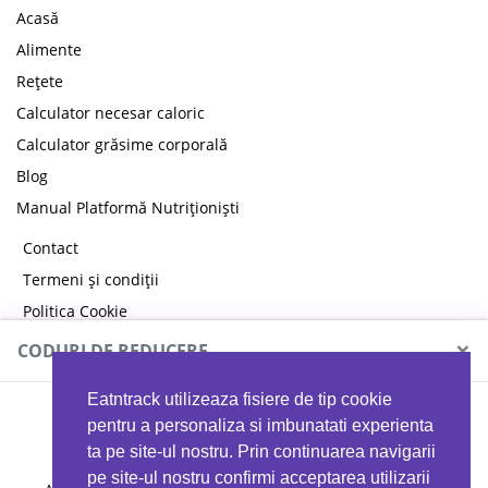
Acasă
Alimente
Rețete
Calculator necesar caloric
Calculator grăsime corporală
Blog
Manual Platformă Nutriționiști
Contact
Termeni și condiții
Politica Cookie
Politica de confidențialitate
×
CODURI DE REDUCERE
Eatntrack utilizeaza fisiere de tip cookie
MYPROTEIN
pentru a personaliza si imbunatati experienta
ta pe site-ul nostru. Prin continuarea navigarii
pe site-ul nostru confirmi acceptarea utilizarii