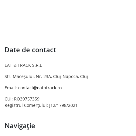
Date de contact
EAT & TRACK S.R.L
Str. Măceșului, Nr. 23A, Cluj-Napoca, Cluj
Email:
contact@eatntrack.ro
CUI: RO39757359
Registrul Comerțului: J12/1798/2021
Navigație