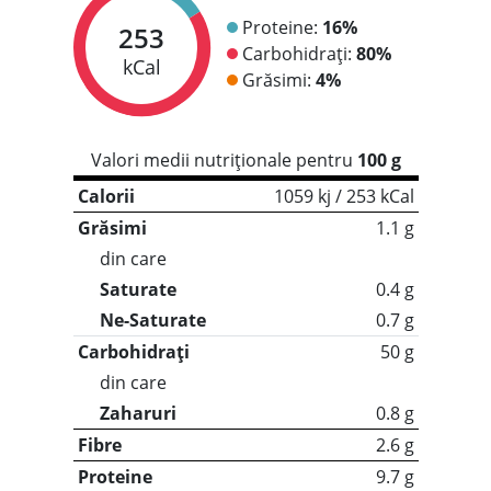
Proteine:
16%
253
Carbohidrați:
80%
kCal
Grăsimi:
4%
Valori medii nutriționale pentru
100 g
Calorii
1059 kj / 253 kCal
Grăsimi
1.1 g
din care
Saturate
0.4 g
Ne-Saturate
0.7 g
Carbohidrați
50 g
din care
Zaharuri
0.8 g
Fibre
2.6 g
Proteine
9.7 g