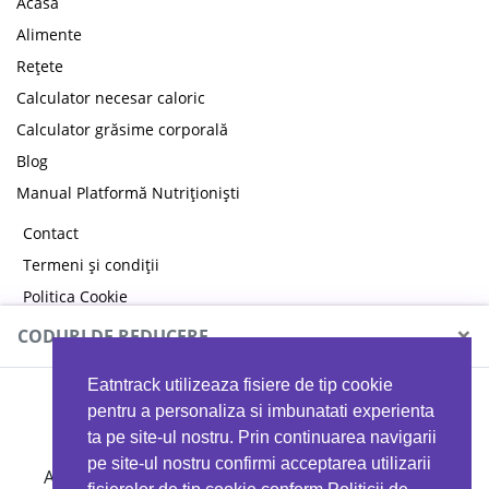
Acasă
Alimente
Rețete
Calculator necesar caloric
Calculator grăsime corporală
Blog
Manual Platformă Nutriționiști
Contact
Termeni și condiții
Politica Cookie
Politica de confidențialitate
×
CODURI DE REDUCERE
Eatntrack utilizeaza fisiere de tip cookie
MYPROTEIN
pentru a personaliza si imbunatati experienta
ta pe site-ul nostru. Prin continuarea navigarii
pe site-ul nostru confirmi acceptarea utilizarii
Ai
40%
reducere la orice comandă folosind codul