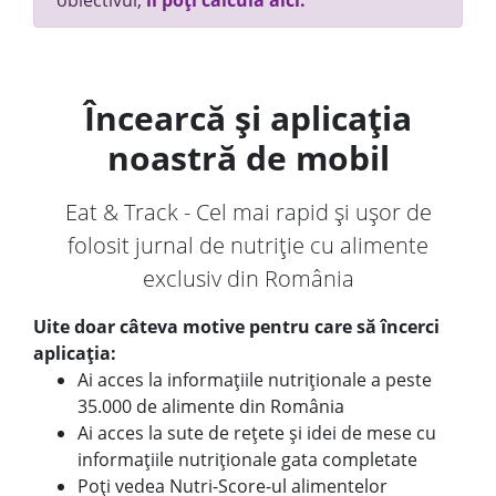
obiectivul,
îl poți calcula aici.
Încearcă și aplicația
noastră de mobil
Eat & Track - Cel mai rapid și ușor de
folosit jurnal de nutriție cu alimente
exclusiv din România
Uite doar câteva motive pentru care să încerci
aplicația:
Ai acces la informațiile nutriționale a peste
35.000 de alimente din România
Ai acces la sute de rețete și idei de mese cu
informațiile nutriționale gata completate
Poți vedea Nutri-Score-ul alimentelor