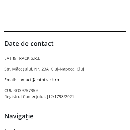
Date de contact
EAT & TRACK S.R.L
Str. Măceșului, Nr. 23A, Cluj-Napoca, Cluj
Email:
contact@eatntrack.ro
CUI: RO39757359
Registrul Comerțului: J12/1798/2021
Navigație