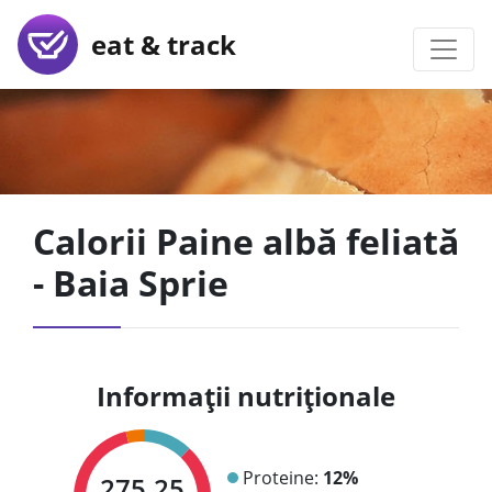
eat & track
Calorii Paine albă feliată
- Baia Sprie
Informații nutriționale
Proteine:
12%
275.25