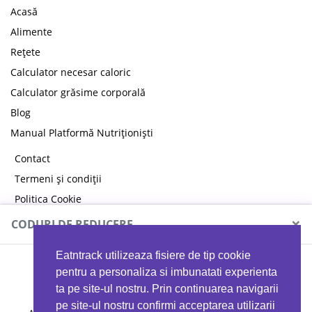
Acasă
Alimente
Rețete
Calculator necesar caloric
Calculator grăsime corporală
Blog
Manual Platformă Nutriționiști
Contact
Termeni și condiții
Politica Cookie
Politica de confidențialitate
×
CODURI DE REDUCERE
Eatntrack utilizeaza fisiere de tip cookie
MYPROTEIN
pentru a personaliza si imbunatati experienta
ta pe site-ul nostru. Prin continuarea navigarii
pe site-ul nostru confirmi acceptarea utilizarii