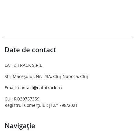
Date de contact
EAT & TRACK S.R.L
Str. Măceșului, Nr. 23A, Cluj-Napoca, Cluj
Email:
contact@eatntrack.ro
CUI: RO39757359
Registrul Comerțului: J12/1798/2021
Navigație