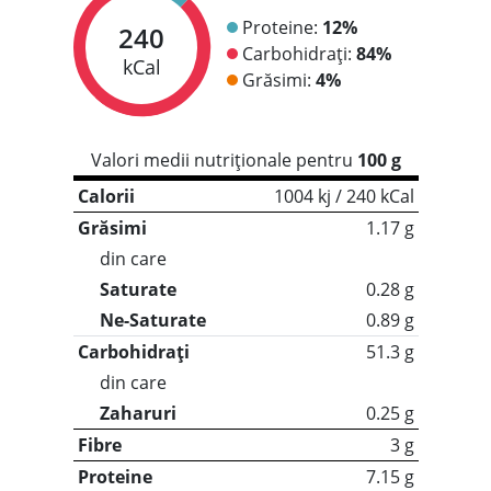
Proteine:
12%
240
Carbohidrați:
84%
kCal
Grăsimi:
4%
Valori medii nutriționale pentru
100 g
Calorii
1004 kj / 240 kCal
Grăsimi
1.17 g
din care
Saturate
0.28 g
Ne-Saturate
0.89 g
Carbohidrați
51.3 g
din care
Zaharuri
0.25 g
Fibre
3 g
Proteine
7.15 g