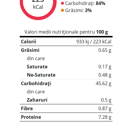
Carbohidrați:
84%
kCal
Grăsimi:
3%
Valori medii nutriționale pentru
100 g
Calorii
933 kj / 223 kCal
Grăsimi
0.65 g
din care
Saturate
0.17 g
Ne-Saturate
0.48 g
Carbohidrați
45.62 g
din care
Zaharuri
0.5 g
Fibre
0.87 g
Proteine
7.28 g