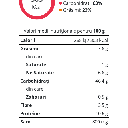
Carbohidrați:
63%
kCal
Grăsimi:
23%
Valori medii nutriționale pentru
100 g
Calorii
1268 kj / 303 kCal
Grăsimi
7.6 g
din care
Saturate
1 g
Ne-Saturate
6.6 g
Carbohidrați
46.4 g
din care
Zaharuri
0.5 g
Fibre
3.5 g
Proteine
10.6 g
Sare
800 mg