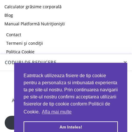
Calculator grăsime corporală
Blog
Manual Platformă Nutriționiști
Contact
Termeni și condiții
Politica Cookie
Politica de confidențialitate
×
CODURI DE REDUCERE
Eatntrack utilizeaza fisiere de tip cookie
MYPROTEIN
pentru a personaliza si imbunatati experienta
ta pe site-ul nostru. Prin continuarea navigarii
pe site-ul nostru confirmi acceptarea utilizarii
Ai
40%
reducere la orice comandă folosind codul
fisierelor de tip cookie conform Politicii de
EATTRACK
Cookie.
Afla mai multe
Profită acum
Am Inteles!