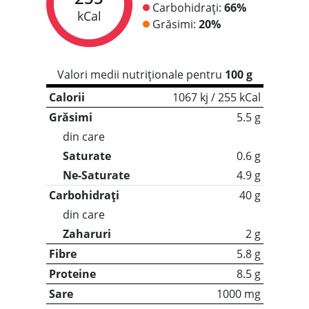
Carbohidrați:
66%
kCal
Grăsimi:
20%
Valori medii nutriționale pentru
100 g
Calorii
1067 kj / 255 kCal
Grăsimi
5.5 g
din care
Saturate
0.6 g
Ne-Saturate
4.9 g
Carbohidrați
40 g
din care
Zaharuri
2 g
Fibre
5.8 g
Proteine
8.5 g
Sare
1000 mg