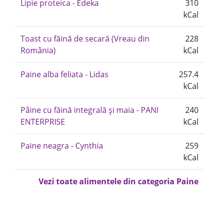
Lipie proteica - Edeka
310
kCal
Toast cu făină de secară (Vreau din
228
România)
kCal
Paine alba feliata - Lidas
257.4
kCal
Pâine cu făină integrală și maia - PANI
240
ENTERPRISE
kCal
Paine neagra - Cynthia
259
kCal
Vezi toate alimentele din categoria Paine