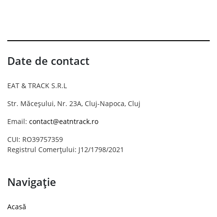
Date de contact
EAT & TRACK S.R.L
Str. Măceșului, Nr. 23A, Cluj-Napoca, Cluj
Email:
contact@eatntrack.ro
CUI: RO39757359
Registrul Comerțului: J12/1798/2021
Navigație
Acasă