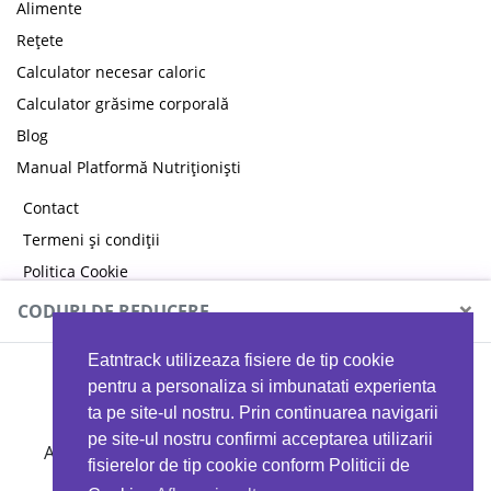
Alimente
Rețete
Calculator necesar caloric
Calculator grăsime corporală
Blog
Manual Platformă Nutriționiști
Contact
Termeni și condiții
Politica Cookie
Politica de confidențialitate
×
CODURI DE REDUCERE
Eatntrack utilizeaza fisiere de tip cookie
MYPROTEIN
pentru a personaliza si imbunatati experienta
ta pe site-ul nostru. Prin continuarea navigarii
pe site-ul nostru confirmi acceptarea utilizarii
Ai
40%
reducere la orice comandă folosind codul
fisierelor de tip cookie conform Politicii de
EATTRACK