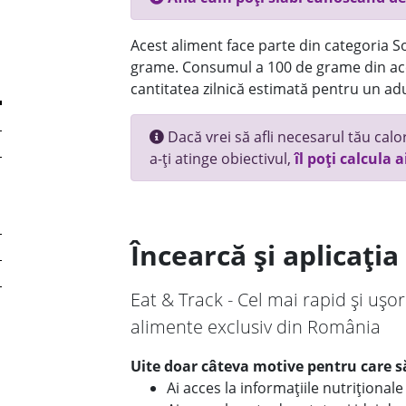
Acest aliment face parte din categoria Sos
grame. Consumul a 100 de grame din ace
cantitatea zilnică estimată pentru un adu
Dacă vrei să afli necesarul tău calori
a-ți atinge obiectivul,
îl poți calcula a
Încearcă și aplicați
Eat & Track - Cel mai rapid și ușor
alimente exclusiv din România
Uite doar câteva motive pentru care să
Ai acces la informațiile nutriționa