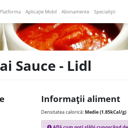
(current)
(current)
Platforma
Aplicație Mobil
Abonamente
Specialiști
ai Sauce - Lidl
le
Informații aliment
Densitatea calorică:
Medie (1.85kCal/g)
Află cum poți slăbi cunoscând de