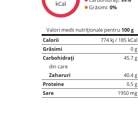
kCal
Grăsimi:
0%
Valori medii nutriționale pentru
100 g
Calorii
774 kj / 185 kCal
Grăsimi
0 g
Carbohidrați
45.7 g
din care
Zaharuri
40.4 g
Proteine
0.5 g
Sare
1950 mg