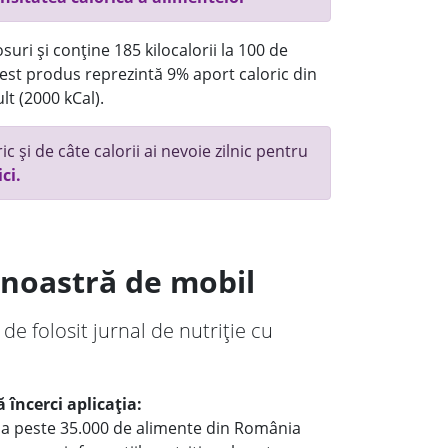
uri și conține 185 kilocalorii la 100 de
st produs reprezintă 9% aport caloric din
lt (2000 kCal).
c și de câte calorii ai nevoie zilnic pentru
ici.
a noastră de mobil
 de folosit jurnal de nutriție cu
 încerci aplicația:
le a peste 35.000 de alimente din România