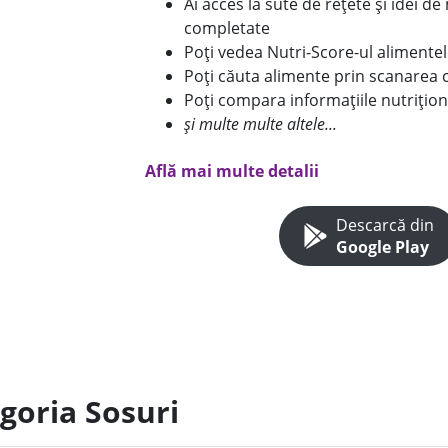
Ai acces la sute de rețete și idei d
completate
Poți vedea Nutri-Score-ul alimente
Poți căuta alimente prin scanarea 
Poți compara informațiile nutrițion
și multe multe altele...
Află mai multe detalii
Descarcă din
Google Play
goria Sosuri