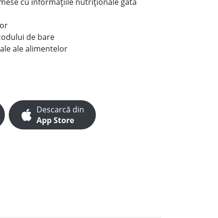
e mese cu informațiile nutriționale gata
lor
codului de bare
ale ale alimentelor
Descarcă din
App Store