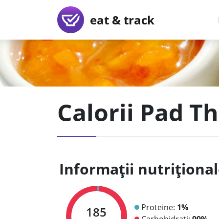
eat & track
Calorii Pad Th
Informații nutriționa
Proteine:
1%
185
Carbohidrați:
99%