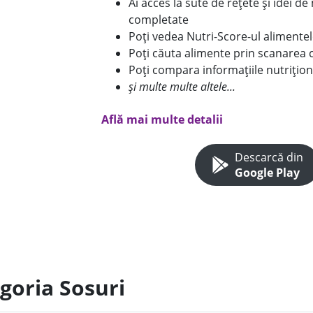
Ai acces la sute de rețete și idei d
completate
Poți vedea Nutri-Score-ul alimente
Poți căuta alimente prin scanarea 
Poți compara informațiile nutrițion
și multe multe altele...
Află mai multe detalii
Descarcă din
Google Play
goria Sosuri