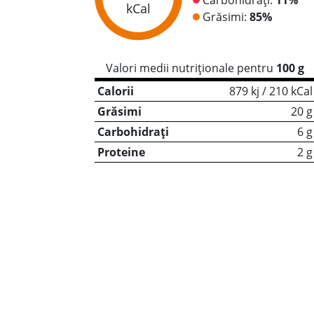
kCal
Grăsimi:
85%
Valori medii nutriționale pentru
100 g
Calorii
879 kj / 210 kCal
Grăsimi
20 g
Carbohidrați
6 g
Proteine
2 g