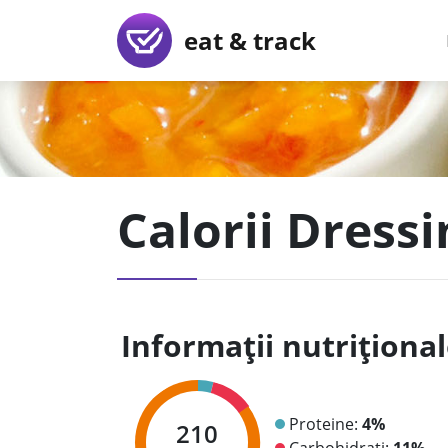
eat & track
Calorii Dress
Informații nutriționa
Proteine:
4%
210
Carbohidrați:
11%