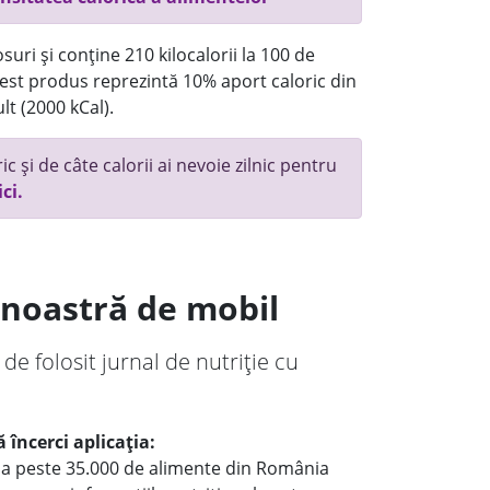
uri și conține 210 kilocalorii la 100 de
st produs reprezintă 10% aport caloric din
lt (2000 kCal).
c și de câte calorii ai nevoie zilnic pentru
ici.
a noastră de mobil
 de folosit jurnal de nutriție cu
 încerci aplicația:
le a peste 35.000 de alimente din România