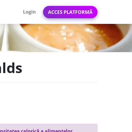
Login
ACCES PLATFORMĂ
alds
nsitatea calorică a alimentelor