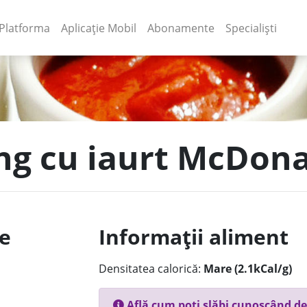
(current)
(current)
Platforma
Aplicație Mobil
Abonamente
Specialiști
ing cu iaurt McDon
le
Informații aliment
Densitatea calorică:
Mare (2.1kCal/g)
Află cum poți slăbi cunoscând de