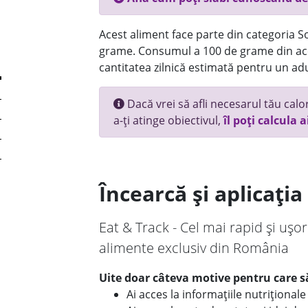
Acest aliment face parte din categoria Sos
grame. Consumul a 100 de grame din ace
cantitatea zilnică estimată pentru un adu
Dacă vrei să afli necesarul tău calori
a-ți atinge obiectivul,
îl poți calcula a
Încearcă și aplicați
Eat & Track - Cel mai rapid și ușor
alimente exclusiv din România
Uite doar câteva motive pentru care să
Ai acces la informațiile nutriționa