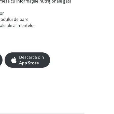
e mese cu informațiile nutriționale gata
lor
codului de bare
ale ale alimentelor
Descarcă din
App Store