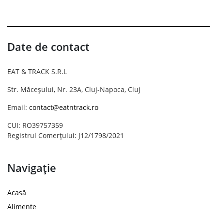
Date de contact
EAT & TRACK S.R.L
Str. Măceșului, Nr. 23A, Cluj-Napoca, Cluj
Email:
contact@eatntrack.ro
CUI: RO39757359
Registrul Comerțului: J12/1798/2021
Navigație
Acasă
Alimente