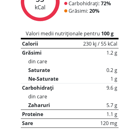
Carbohidrați:
72%
kCal
Grăsimi:
20%
Valori medii nutriționale pentru
100 g
Calorii
230 kj / 55 kCal
Grăsimi
1.2 g
din care
Saturate
0.2 g
Ne-Saturate
1 g
Carbohidrați
9.6 g
din care
Zaharuri
5.7 g
Proteine
1.1 g
Sare
120 mg