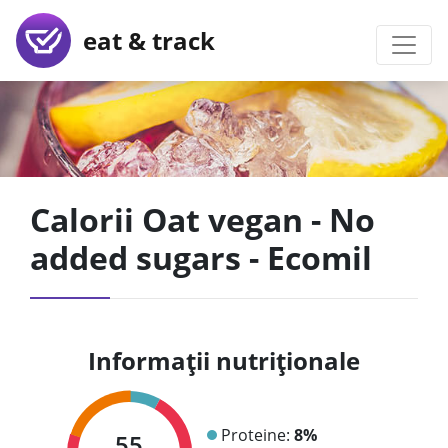
eat & track
Calorii Oat vegan - No
added sugars - Ecomil
Informații nutriționale
Proteine:
8%
55