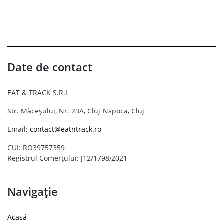
Date de contact
EAT & TRACK S.R.L
Str. Măceșului, Nr. 23A, Cluj-Napoca, Cluj
Email:
contact@eatntrack.ro
CUI: RO39757359
Registrul Comerțului: J12/1798/2021
Navigație
Acasă