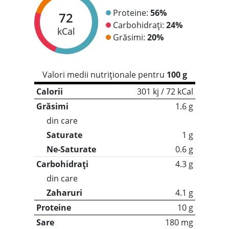
Proteine:
56%
72
Carbohidrați:
24%
kCal
Grăsimi:
20%
Valori medii nutriționale pentru
100 g
Calorii
301 kj / 72 kCal
Grăsimi
1.6 g
din care
Saturate
1 g
Ne-Saturate
0.6 g
Carbohidrați
4.3 g
din care
Zaharuri
4.1 g
Proteine
10 g
Sare
180 mg