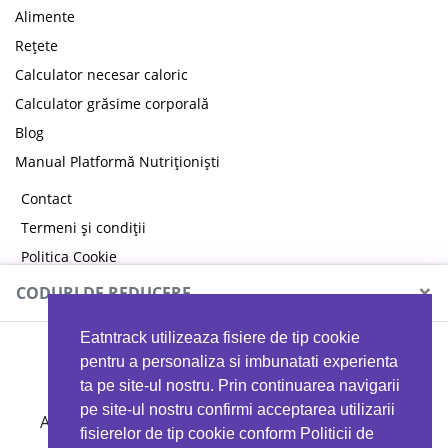
Alimente
Rețete
Calculator necesar caloric
Calculator grăsime corporală
Blog
Manual Platformă Nutriționiști
Contact
Termeni și condiții
Politica Cookie
Politica de confidențialitate
×
CODURI DE REDUCERE
Eatntrack utilizeaza fisiere de tip cookie
MYPROTEIN
pentru a personaliza si imbunatati experienta
ta pe site-ul nostru. Prin continuarea navigarii
pe site-ul nostru confirmi acceptarea utilizarii
Ai
40%
reducere la orice comandă folosind codul
fisierelor de tip cookie conform Politicii de
EATTRACK