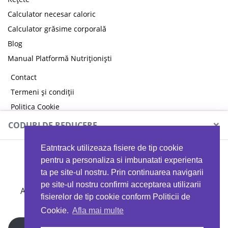
Calculator necesar caloric
Calculator grăsime corporală
Blog
Manual Platformă Nutriționiști
Contact
Termeni și condiții
Politica Cookie
Politica de confidențialitate
×
CODURI DE REDUCERE
Eatntrack utilizeaza fisiere de tip cookie
MYPROTEIN
pentru a personaliza si imbunatati experienta
ta pe site-ul nostru. Prin continuarea navigarii
pe site-ul nostru confirmi acceptarea utilizarii
Ai
40%
reducere la orice comandă folosind codul
fisierelor de tip cookie conform Politicii de
EATTRACK
Cookie.
Afla mai multe