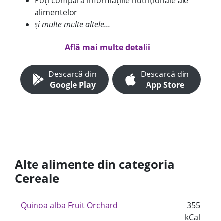
Poți compara informațiile nutriționale ale
alimentelor
și multe multe altele...
Află mai multe detalii
Descarcă din
Descarcă din
Google Play
App Store
Alte alimente din categoria
Cereale
Quinoa alba Fruit Orchard
355
kCal