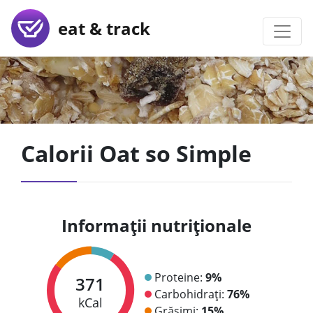
eat & track
Calorii Oat so Simple
Informații nutriționale
Proteine:
9%
371
Carbohidrați:
76%
kCal
Grăsimi:
15%