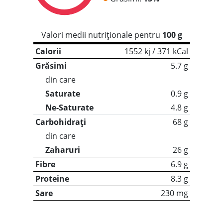
Valori medii nutriționale pentru
100 g
Calorii
1552 kj / 371 kCal
Grăsimi
5.7 g
din care
Saturate
0.9 g
Ne-Saturate
4.8 g
Carbohidrați
68 g
din care
Zaharuri
26 g
Fibre
6.9 g
Proteine
8.3 g
Sare
230 mg