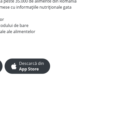
le a peste 35.000 de alimente din România
e mese cu informațiile nutriționale gata
lor
codului de bare
ale ale alimentelor
Descarcă din
App Store