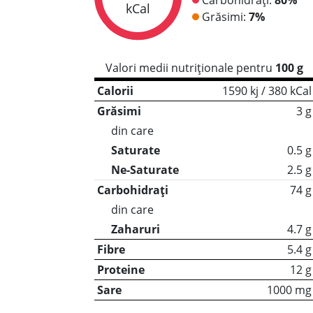
kCal
Grăsimi:
7%
Valori medii nutriționale pentru
100 g
Calorii
1590 kj / 380 kCal
Grăsimi
3 g
din care
Saturate
0.5 g
Ne-Saturate
2.5 g
Carbohidrați
74 g
din care
Zaharuri
4.7 g
Fibre
5.4 g
Proteine
12 g
Sare
1000 mg