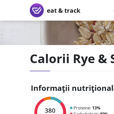
eat & track
Calorii Rye &
Informații nutriționa
Proteine:
13%
380
Carbohidrați:
80%