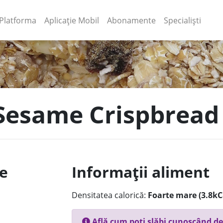
(current)
(current)
Platforma
Aplicație Mobil
Abonamente
Specialiști
 Sesame Crispbread
le
Informații aliment
Densitatea calorică:
Foarte mare (3.8kC
Află cum poți slăbi cunoscând de