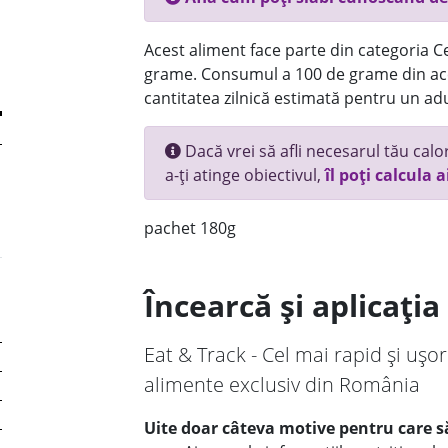
Acest aliment face parte din categoria Ce
grame. Consumul a 100 de grame din ace
cantitatea zilnică estimată pentru un adu
Dacă vrei să afli necesarul tău calori
a-ți atinge obiectivul,
îl poți calcula a
pachet 180g
Încearcă și aplicați
Eat & Track - Cel mai rapid și ușor
alimente exclusiv din România
Uite doar câteva motive pentru care să