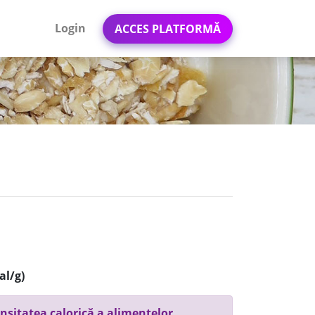
Login
ACCES PLATFORMĂ
al/g)
nsitatea calorică a alimentelor