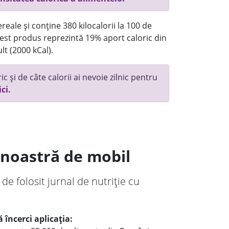
reale și conține 380 kilocalorii la 100 de
st produs reprezintă 19% aport caloric din
lt (2000 kCal).
c și de câte calorii ai nevoie zilnic pentru
ici.
a noastră de mobil
 de folosit jurnal de nutriție cu
 încerci aplicația: