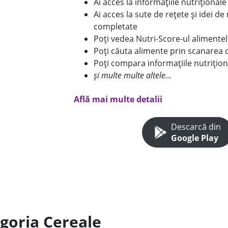
Ai acces la informațiile nutriționa
Ai acces la sute de rețete și idei d
completate
Poți vedea Nutri-Score-ul alimente
Poți căuta alimente prin scanarea 
Poți compara informațiile nutrițion
și multe multe altele...
Află mai multe detalii
Descarcă din
Google Play
egoria Cereale