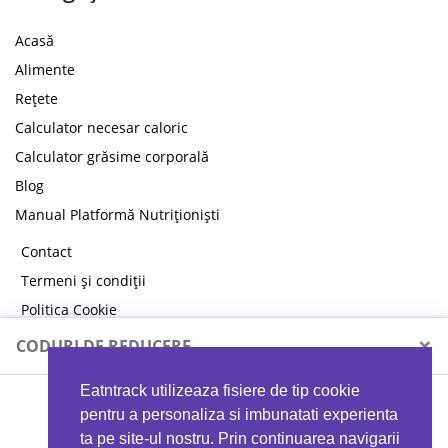
Acasă
Alimente
Rețete
Calculator necesar caloric
Calculator grăsime corporală
Blog
Manual Platformă Nutriționiști
Contact
Termeni și condiții
Politica Cookie
Politica de confidențialitate
×
CODURI DE REDUCERE
Eatntrack utilizeaza fisiere de tip cookie
MYPROTEIN
pentru a personaliza si imbunatati experienta
ta pe site-ul nostru. Prin continuarea navigarii