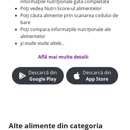
informațiile nutriționale gata completate
Poți vedea Nutri-Score-ul alimentelor
Poți căuta alimente prin scanarea codului de
bare
Poți compara informațiile nutriționale ale
alimentelor
și multe multe altele...
Află mai multe detalii
Descarcă din
Descarcă din
Google Play
App Store
Alte alimente din categoria