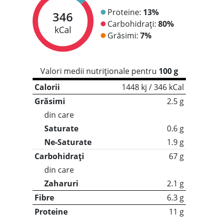
Proteine:
13%
346
Carbohidrați:
80%
kCal
Grăsimi:
7%
Valori medii nutriționale pentru
100 g
Calorii
1448 kj / 346 kCal
Grăsimi
2.5 g
din care
Saturate
0.6 g
Ne-Saturate
1.9 g
Carbohidrați
67 g
din care
Zaharuri
2.1 g
Fibre
6.3 g
Proteine
11 g