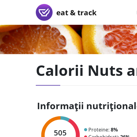
eat & track
Calorii Nuts a
Informații nutriționa
Proteine:
8%
505
Carbohidrați:
26%