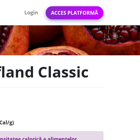
Login
ACCES PLATFORMĂ
fland Classic
Cal/g)
nsitatea calorică a alimentelor