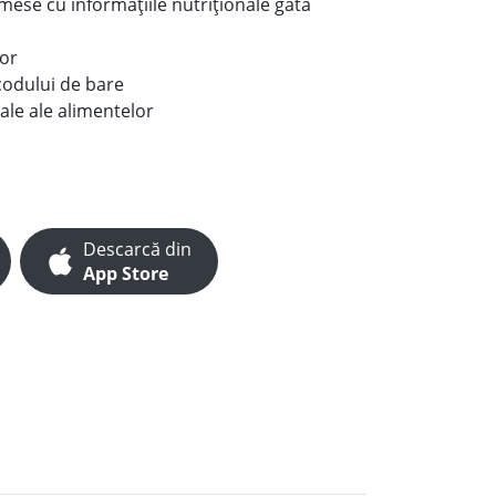
e mese cu informațiile nutriționale gata
lor
codului de bare
ale ale alimentelor
Descarcă din
App Store