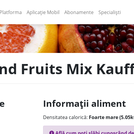
(current)
(current)
Platforma
Aplicație Mobil
Abonamente
Specialiști
nd Fruits Mix Kauf
le
Informații aliment
Densitatea calorică:
Foarte mare (5.05k
Află cum poți slăbi cunoscând de