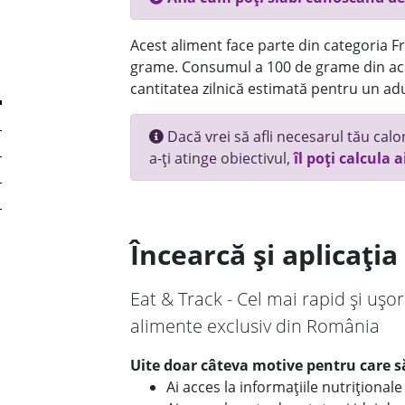
Acest aliment face parte din categoria Fru
grame. Consumul a 100 de grame din ace
cantitatea zilnică estimată pentru un adu
Dacă vrei să afli necesarul tău calori
a-ți atinge obiectivul,
îl poți calcula a
Încearcă și aplicați
Eat & Track - Cel mai rapid și ușor
alimente exclusiv din România
Uite doar câteva motive pentru care să
Ai acces la informațiile nutriționa