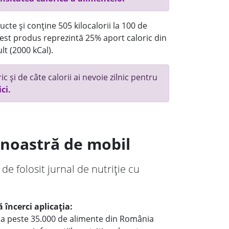
cte și conține 505 kilocalorii la 100 de
st produs reprezintă 25% aport caloric din
lt (2000 kCal).
c și de câte calorii ai nevoie zilnic pentru
ici.
a noastră de mobil
 de folosit jurnal de nutriție cu
 încerci aplicația:
le a peste 35.000 de alimente din România