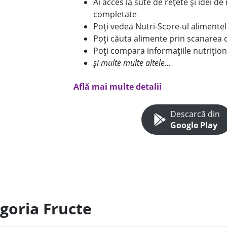
Ai acces la sute de rețete și idei d
completate
Poți vedea Nutri-Score-ul alimente
Poți căuta alimente prin scanarea 
Poți compara informațiile nutrițion
și multe multe altele...
Află mai multe detalii
Descarcă din
Google Play
egoria Fructe