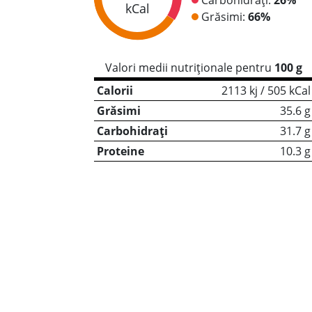
kCal
Grăsimi:
66%
Valori medii nutriționale pentru
100 g
Calorii
2113 kj / 505 kCal
Grăsimi
35.6 g
Carbohidrați
31.7 g
Proteine
10.3 g