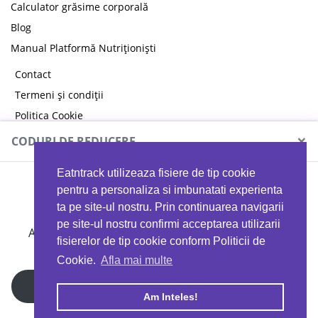
Calculator grăsime corporală
Blog
Manual Platformă Nutriționiști
Contact
Termeni și condiții
Politica Cookie
Politica de confidențialitate
×
CODURI DE REDUCERE
Eatntrack utilizeaza fisiere de tip cookie
MYPROTEIN
pentru a personaliza si imbunatati experienta
ta pe site-ul nostru. Prin continuarea navigarii
pe site-ul nostru confirmi acceptarea utilizarii
Ai
40%
reducere la orice comandă folosind codul
fisierelor de tip cookie conform Politicii de
EATTRACK
Cookie.
Afla mai multe
Profită acum
Am Inteles!
Copyright © 2026 EAT & TRACK S.R.L