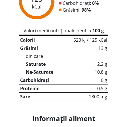
Carbohidrați:
0%
kCal
Grăsimi:
98%
Valori medii nutriționale pentru
100 g
Calorii
523 kj / 125 kCal
Grăsimi
13 g
din care
Saturate
2.2 g
Ne-Saturate
10.8 g
Carbohidrați
0 g
Proteine
0.5 g
Sare
2300 mg
Informații aliment