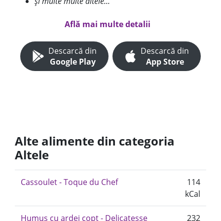
și multe multe altele...
Află mai multe detalii
Descarcă din
Descarcă din
Google Play
App Store
Alte alimente din categoria
Altele
Cassoulet - Toque du Chef
114
kCal
Humus cu ardei copt - Delicatesse
232