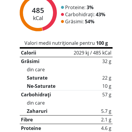
Proteine:
3%
485
Carbohidrați:
43%
kCal
Grăsimi:
54%
Valori medii nutriționale pentru
100 g
Calorii
2029 kj / 485 kCal
Grăsimi
32 g
din care
Saturate
22 g
Ne-Saturate
10 g
Carbohidrați
57 g
din care
Zaharuri
5.7 g
Fibre
2.1 g
Proteine
4.6 g