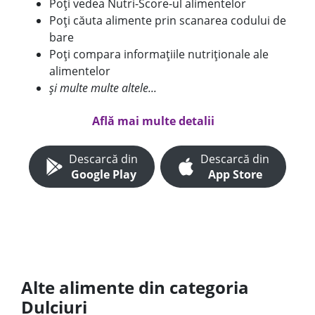
Poți vedea Nutri-Score-ul alimentelor
Poți căuta alimente prin scanarea codului de
bare
Poți compara informațiile nutriționale ale
alimentelor
și multe multe altele...
Află mai multe detalii
Descarcă din
Descarcă din
Google Play
App Store
Alte alimente din categoria
Dulciuri