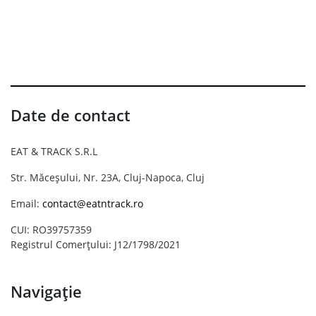
Date de contact
EAT & TRACK S.R.L
Str. Măceșului, Nr. 23A, Cluj-Napoca, Cluj
Email:
contact@eatntrack.ro
CUI: RO39757359
Registrul Comerțului: J12/1798/2021
Navigație