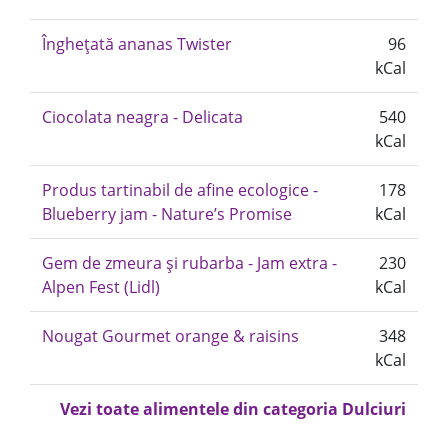
Înghețată ananas Twister
96
kCal
Ciocolata neagra - Delicata
540
kCal
Produs tartinabil de afine ecologice -
178
Blueberry jam - Nature’s Promise
kCal
Gem de zmeura și rubarba - Jam extra -
230
Alpen Fest (Lidl)
kCal
Nougat Gourmet orange & raisins
348
kCal
Vezi toate alimentele din categoria Dulciuri