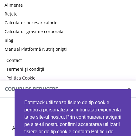
Alimente
Rețete
Calculator necesar caloric
Calculator grăsime corporală
Blog
Manual Platformă Nutriționiști
Contact
Termeni și condiții
Politica Cookie
Politica de confidențialitate
×
CODURI DE REDUCERE
Eatntrack utilizeaza fisiere de tip cookie
MYPROTEIN
pentru a personaliza si imbunatati experienta
ta pe site-ul nostru. Prin continuarea navigarii
pe site-ul nostru confirmi acceptarea utilizarii
Ai
40%
reducere la orice comandă folosind codul
fisierelor de tip cookie conform Politicii de
EATTRACK