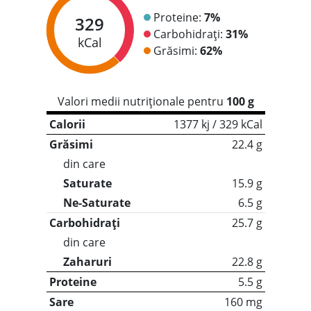
Proteine:
7%
329
Carbohidrați:
31%
kCal
Grăsimi:
62%
Valori medii nutriționale pentru
100 g
Calorii
1377 kj / 329 kCal
Grăsimi
22.4 g
din care
Saturate
15.9 g
Ne-Saturate
6.5 g
Carbohidrați
25.7 g
din care
Zaharuri
22.8 g
Proteine
5.5 g
Sare
160 mg