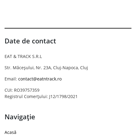
Date de contact
EAT & TRACK S.R.L
Str. Măceșului, Nr. 23A, Cluj-Napoca, Cluj
Email:
contact@eatntrack.ro
CUI: RO39757359
Registrul Comerțului: J12/1798/2021
Navigație
Acasă