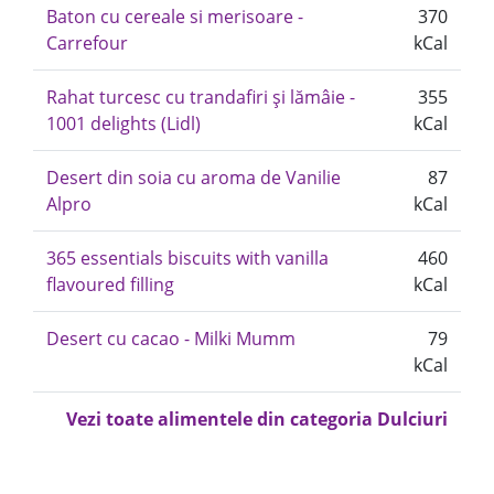
Baton cu cereale si merisoare -
370
Carrefour
kCal
Rahat turcesc cu trandafiri și lămâie -
355
1001 delights (Lidl)
kCal
Desert din soia cu aroma de Vanilie
87
Alpro
kCal
365 essentials biscuits with vanilla
460
flavoured filling
kCal
Desert cu cacao - Milki Mumm
79
kCal
Vezi toate alimentele din categoria Dulciuri