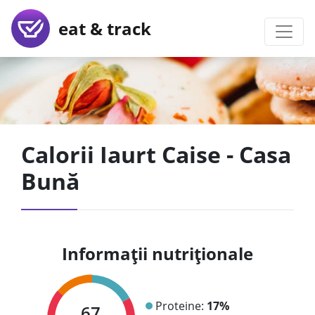
eat & track
Calorii Iaurt Caise - Casa
Bună
Informații nutriționale
Proteine:
17%
67