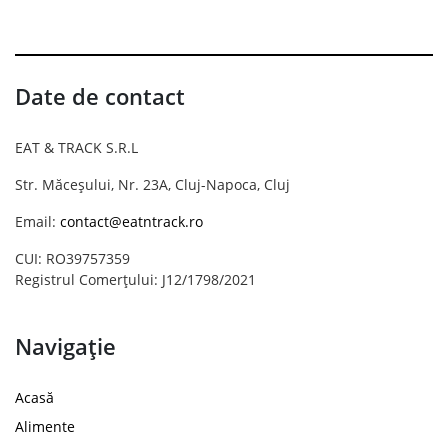
Date de contact
EAT & TRACK S.R.L
Str. Măceșului, Nr. 23A, Cluj-Napoca, Cluj
Email:
contact@eatntrack.ro
CUI: RO39757359
Registrul Comerțului: J12/1798/2021
Navigație
Acasă
Alimente