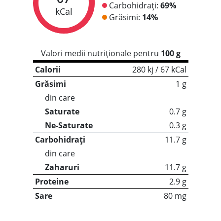
Carbohidrați:
69%
kCal
Grăsimi:
14%
Valori medii nutriționale pentru
100 g
Calorii
280 kj / 67 kCal
Grăsimi
1 g
din care
Saturate
0.7 g
Ne-Saturate
0.3 g
Carbohidrați
11.7 g
din care
Zaharuri
11.7 g
Proteine
2.9 g
Sare
80 mg