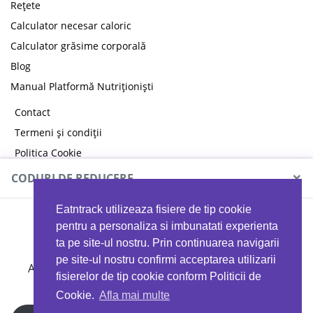
Rețete
Calculator necesar caloric
Calculator grăsime corporală
Blog
Manual Platformă Nutriționiști
Contact
Termeni și condiții
Politica Cookie
Politica de confidențialitate
×
CODURI DE REDUCERE
Eatntrack utilizeaza fisiere de tip cookie
MYPROTEIN
pentru a personaliza si imbunatati experienta
ta pe site-ul nostru. Prin continuarea navigarii
pe site-ul nostru confirmi acceptarea utilizarii
Ai
40%
reducere la orice comandă folosind codul
fisierelor de tip cookie conform Politicii de
EATTRACK
Cookie.
Afla mai multe