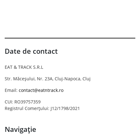
Date de contact
EAT & TRACK S.R.L
Str. Măceșului, Nr. 23A, Cluj-Napoca, Cluj
Email:
contact@eatntrack.ro
CUI: RO39757359
Registrul Comerțului: J12/1798/2021
Navigație