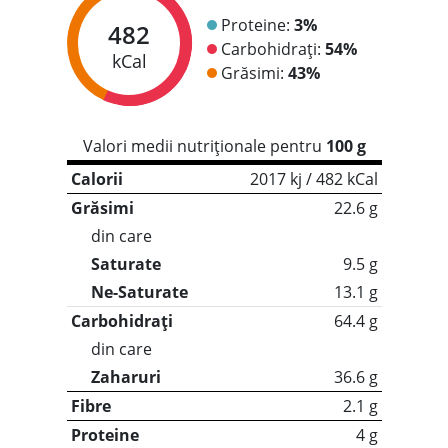
Proteine:
3%
482
Carbohidrați:
54%
kCal
Grăsimi:
43%
Valori medii nutriționale pentru
100 g
Calorii
2017 kj / 482 kCal
Grăsimi
22.6 g
din care
Saturate
9.5 g
Ne-Saturate
13.1 g
Carbohidrați
64.4 g
din care
Zaharuri
36.6 g
Fibre
2.1 g
Proteine
4 g