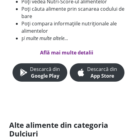
Poți vedea Nutri-Score-ul alimentelor
Poți căuta alimente prin scanarea codului de
bare
Poți compara informațiile nutriționale ale
alimentelor
și multe multe altele...
Află mai multe detalii
Descarcă din
Descarcă din
Google Play
App Store
Alte alimente din categoria
Dulciuri