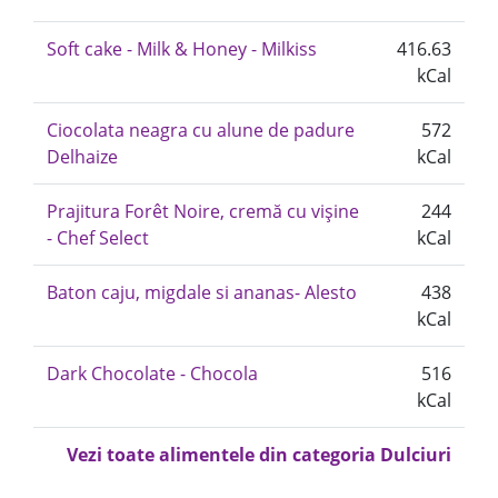
Soft cake - Milk & Honey - Milkiss
416.63
kCal
Ciocolata neagra cu alune de padure
572
Delhaize
kCal
Prajitura Forêt Noire, cremă cu vișine
244
- Chef Select
kCal
Baton caju, migdale si ananas- Alesto
438
kCal
Dark Chocolate - Chocola
516
kCal
Vezi toate alimentele din categoria Dulciuri