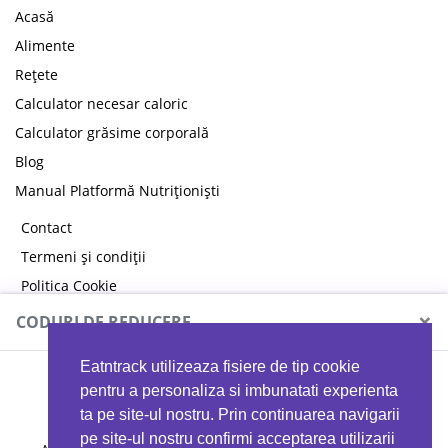
Acasă
Alimente
Rețete
Calculator necesar caloric
Calculator grăsime corporală
Blog
Manual Platformă Nutriționiști
Contact
Termeni și condiții
Politica Cookie
Politica de confidențialitate
×
CODURI DE REDUCERE
Eatntrack utilizeaza fisiere de tip cookie
MYPROTEIN
pentru a personaliza si imbunatati experienta
ta pe site-ul nostru. Prin continuarea navigarii
pe site-ul nostru confirmi acceptarea utilizarii