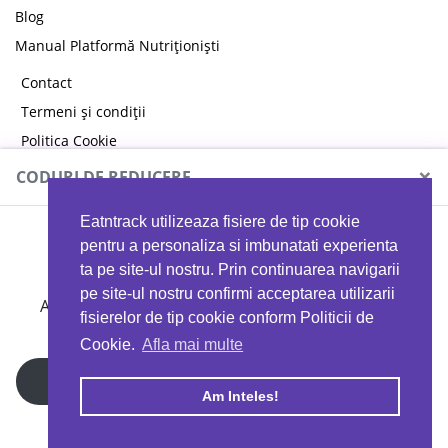
Blog
Manual Platformă Nutriționiști
Contact
Termeni și condiții
Politica Cookie
Politica de confidențialitate
×
CODURI DE REDUCERE
Eatntrack utilizeaza fisiere de tip cookie
MYPROTEIN
pentru a personaliza si imbunatati experienta
ta pe site-ul nostru. Prin continuarea navigarii
pe site-ul nostru confirmi acceptarea utilizarii
Ai
40%
reducere la orice comandă folosind codul
fisierelor de tip cookie conform Politicii de
EATTRACK
Cookie.
Afla mai multe
Profită acum
Am Inteles!
Copyright © 2026 EAT & TRACK S.R.L