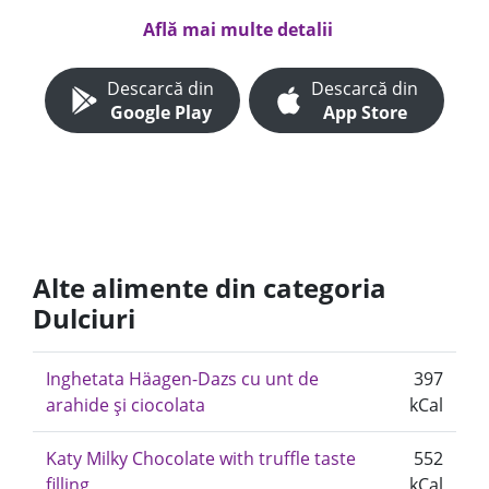
Află mai multe detalii
Descarcă din
Descarcă din
Google Play
App Store
Alte alimente din categoria
Dulciuri
Inghetata Häagen-Dazs cu unt de
397
arahide și ciocolata
kCal
Katy Milky Chocolate with truffle taste
552
filling
kCal