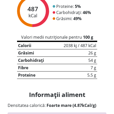
Proteine:
5%
487
Carbohidrați:
46%
kCal
Grăsimi:
49%
Valori medii nutriționale pentru
100 g
Calorii
2038 kj / 487 kCal
Grăsimi
26 g
Carbohidrați
54 g
Fibre
7 g
Proteine
5.5 g
Informații aliment
Densitatea calorică:
Foarte mare (4.87kCal/g)