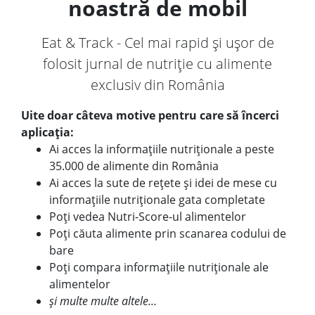
noastră de mobil
Eat & Track - Cel mai rapid și ușor de
folosit jurnal de nutriție cu alimente
exclusiv din România
Uite doar câteva motive pentru care să încerci
aplicația:
Ai acces la informațiile nutriționale a peste
35.000 de alimente din România
Ai acces la sute de rețete și idei de mese cu
informațiile nutriționale gata completate
Poți vedea Nutri-Score-ul alimentelor
Poți căuta alimente prin scanarea codului de
bare
Poți compara informațiile nutriționale ale
alimentelor
și multe multe altele...