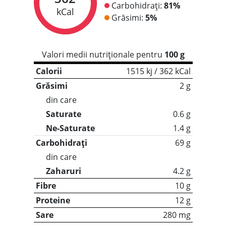
Carbohidrați:
81%
kCal
Grăsimi:
5%
Valori medii nutriționale pentru
100 g
Calorii
1515 kj / 362 kCal
Grăsimi
2 g
din care
Saturate
0.6 g
Ne-Saturate
1.4 g
Carbohidrați
69 g
din care
Zaharuri
4.2 g
Fibre
10 g
Proteine
12 g
Sare
280 mg