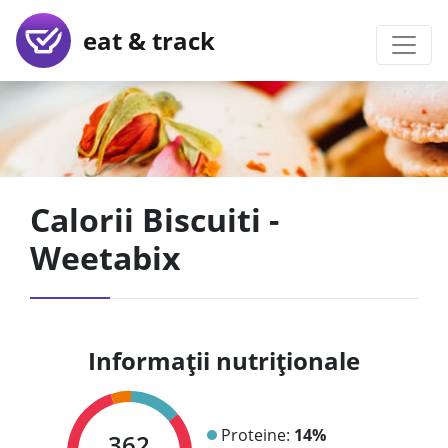
eat & track
Calorii Biscuiti -
Weetabix
Informații nutriționale
Proteine:
14%
362