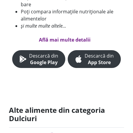
bare
Poți compara informațiile nutriționale ale
alimentelor
și multe multe altele...
Află mai multe detalii
Descarcă din
Descarcă din
Google Play
App Store
Alte alimente din categoria
Dulciuri