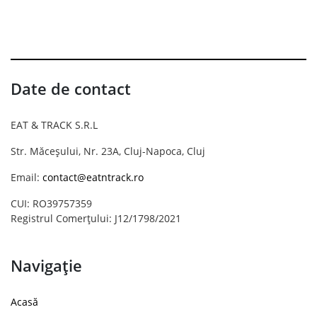
Date de contact
EAT & TRACK S.R.L
Str. Măceșului, Nr. 23A, Cluj-Napoca, Cluj
Email:
contact@eatntrack.ro
CUI: RO39757359
Registrul Comerțului: J12/1798/2021
Navigație
Acasă