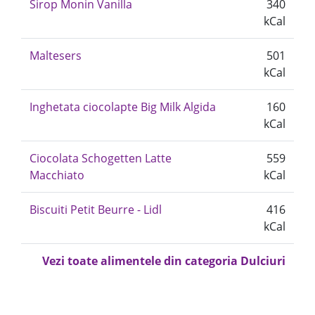
Sirop Monin Vanilla
340
kCal
Maltesers
501
kCal
Inghetata ciocolapte Big Milk Algida
160
kCal
Ciocolata Schogetten Latte
559
Macchiato
kCal
Biscuiti Petit Beurre - Lidl
416
kCal
Vezi toate alimentele din categoria Dulciuri