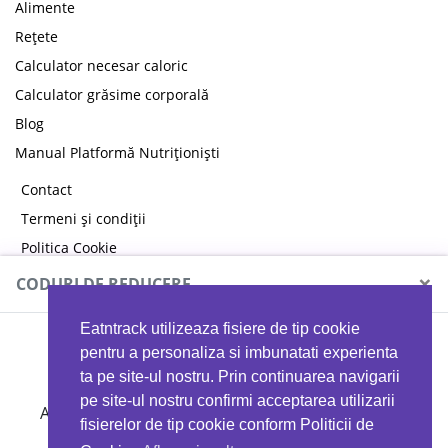
Alimente
Rețete
Calculator necesar caloric
Calculator grăsime corporală
Blog
Manual Platformă Nutriționiști
Contact
Termeni și condiții
Politica Cookie
Politica de confidențialitate
×
CODURI DE REDUCERE
Eatntrack utilizeaza fisiere de tip cookie
MYPROTEIN
pentru a personaliza si imbunatati experienta
ta pe site-ul nostru. Prin continuarea navigarii
pe site-ul nostru confirmi acceptarea utilizarii
Ai
40%
reducere la orice comandă folosind codul
fisierelor de tip cookie conform Politicii de
EATTRACK