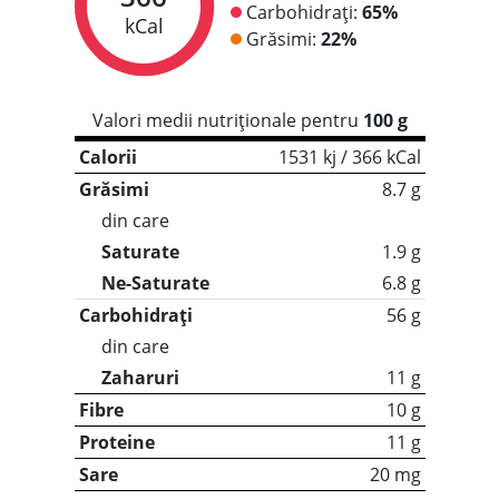
Carbohidrați:
65%
kCal
Grăsimi:
22%
Valori medii nutriționale pentru
100 g
Calorii
1531 kj / 366 kCal
Grăsimi
8.7 g
din care
Saturate
1.9 g
Ne-Saturate
6.8 g
Carbohidrați
56 g
din care
Zaharuri
11 g
Fibre
10 g
Proteine
11 g
Sare
20 mg