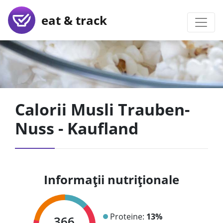
eat & track
Calorii Musli Trauben-
Nuss - Kaufland
Informații nutriționale
Proteine:
13%
366