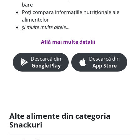
bare
Poți compara informațiile nutriționale ale
alimentelor
și multe multe altele...
Află mai multe detalii
Descarcă din
Descarcă din
Google Play
App Store
Alte alimente din categoria
Snackuri