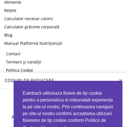
Alimente
Rețete
Calculator necesar caloric
Calculator grăsime corporală
Blog
Manual Platformă Nutriționiști
Contact
Termeni și condiții
Politica Cookie
Politica de confidențialitate
×
CODURI DE REDUCERE
Eatntrack utilizeaza fisiere de tip cookie
MYPROTEIN
pentru a personaliza si imbunatati experienta
ta pe site-ul nostru. Prin continuarea navigarii
pe site-ul nostru confirmi acceptarea utilizarii
Ai
40%
reducere la orice comandă folosind codul
fisierelor de tip cookie conform Politicii de
EATTRACK