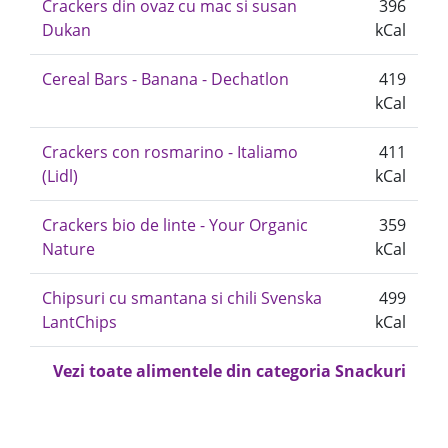
Crackers din ovaz cu mac si susan
396
Dukan
kCal
Cereal Bars - Banana - Dechatlon
419
kCal
Crackers con rosmarino - Italiamo
411
(Lidl)
kCal
Crackers bio de linte - Your Organic
359
Nature
kCal
Chipsuri cu smantana si chili Svenska
499
LantChips
kCal
Vezi toate alimentele din categoria Snackuri