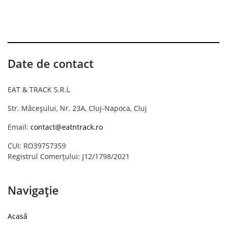
Date de contact
EAT & TRACK S.R.L
Str. Măceșului, Nr. 23A, Cluj-Napoca, Cluj
Email:
contact@eatntrack.ro
CUI: RO39757359
Registrul Comerțului: J12/1798/2021
Navigație
Acasă