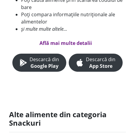
Poți căuta alimente prin scanarea codului de
bare
Poți compara informațiile nutriționale ale
alimentelor
și multe multe altele...
Află mai multe detalii
Descarcă din
Descarcă din
Google Play
App Store
Alte alimente din categoria
Snackuri