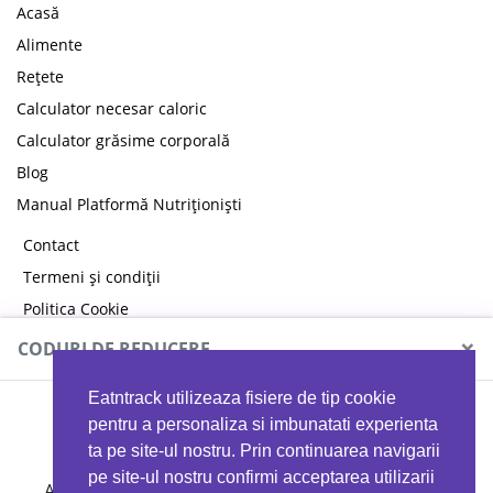
Acasă
Alimente
Rețete
Calculator necesar caloric
Calculator grăsime corporală
Blog
Manual Platformă Nutriționiști
Contact
Termeni și condiții
Politica Cookie
Politica de confidențialitate
×
CODURI DE REDUCERE
Eatntrack utilizeaza fisiere de tip cookie
MYPROTEIN
pentru a personaliza si imbunatati experienta
ta pe site-ul nostru. Prin continuarea navigarii
pe site-ul nostru confirmi acceptarea utilizarii
Ai
40%
reducere la orice comandă folosind codul