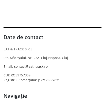
Date de contact
EAT & TRACK S.R.L
Str. Măceșului, Nr. 23A, Cluj-Napoca, Cluj
Email:
contact@eatntrack.ro
CUI: RO39757359
Registrul Comerțului: J12/1798/2021
Navigație