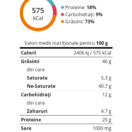
Proteine:
18%
575
Carbohidrați:
9%
kCal
Grăsimi:
73%
Valori medii nutriționale pentru
100 g
Calorii
2406 kj / 575 kCal
Grăsimi
46 g
din care
Saturate
5.3 g
Ne-Saturate
40.7 g
Carbohidrați
12 g
din care
Zaharuri
4.7 g
Proteine
25 g
Sare
1000 mg