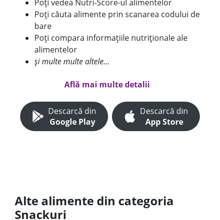
Poți vedea Nutri-Score-ul alimentelor
Poți căuta alimente prin scanarea codului de
bare
Poți compara informațiile nutriționale ale
alimentelor
și multe multe altele...
Află mai multe detalii
Descarcă din
Descarcă din
Google Play
App Store
Alte alimente din categoria
Snackuri