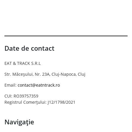
Date de contact
EAT & TRACK S.R.L
Str. Măceșului, Nr. 23A, Cluj-Napoca, Cluj
Email:
contact@eatntrack.ro
CUI: RO39757359
Registrul Comerțului: J12/1798/2021
Navigație