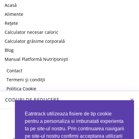
Acasă
Alimente
Rețete
Calculator necesar caloric
Calculator grăsime corporală
Blog
Manual Platformă Nutriționiști
Contact
Termeni și condiții
Politica Cookie
Politica de confidențialitate
×
CODURI DE REDUCERE
Eatntrack utilizeaza fisiere de tip cookie
MYPROTEIN
pentru a personaliza si imbunatati experienta
ta pe site-ul nostru. Prin continuarea navigarii
pe site-ul nostru confirmi acceptarea utilizarii