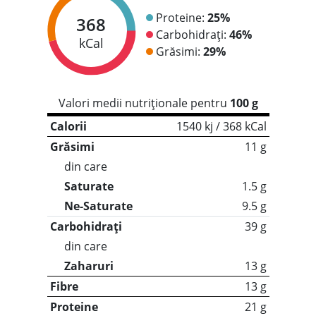
Proteine:
25%
368
Carbohidrați:
46%
kCal
Grăsimi:
29%
Valori medii nutriționale pentru
100 g
Calorii
1540 kj / 368 kCal
Grăsimi
11 g
din care
Saturate
1.5 g
Ne-Saturate
9.5 g
Carbohidrați
39 g
din care
Zaharuri
13 g
Fibre
13 g
Proteine
21 g