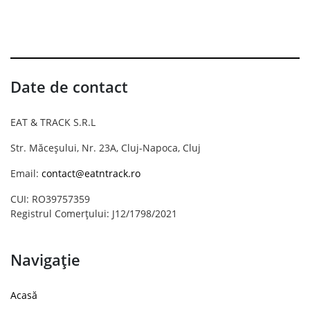
Date de contact
EAT & TRACK S.R.L
Str. Măceșului, Nr. 23A, Cluj-Napoca, Cluj
Email:
contact@eatntrack.ro
CUI: RO39757359
Registrul Comerțului: J12/1798/2021
Navigație
Acasă