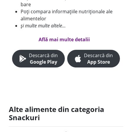
bare
Poți compara informațiile nutriționale ale
alimentelor
și multe multe altele...
Află mai multe detalii
Descarcă din
Descarcă din
Google Play
App Store
Alte alimente din categoria
Snackuri