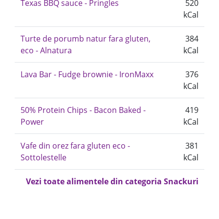
Texas BBQ sauce - Pringles
520
kCal
Turte de porumb natur fara gluten,
384
eco - Alnatura
kCal
Lava Bar - Fudge brownie - IronMaxx
376
kCal
50% Protein Chips - Bacon Baked -
419
Power
kCal
Vafe din orez fara gluten eco -
381
Sottolestelle
kCal
Vezi toate alimentele din categoria Snackuri