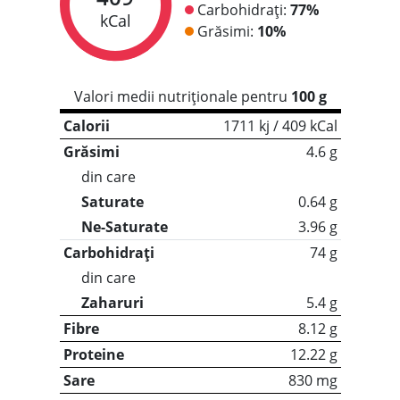
Carbohidrați:
77%
kCal
Grăsimi:
10%
Valori medii nutriționale pentru
100 g
Calorii
1711 kj / 409 kCal
Grăsimi
4.6 g
din care
Saturate
0.64 g
Ne-Saturate
3.96 g
Carbohidrați
74 g
din care
Zaharuri
5.4 g
Fibre
8.12 g
Proteine
12.22 g
Sare
830 mg