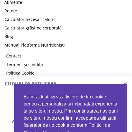
Alimente
Rețete
Calculator necesar caloric
Calculator grăsime corporală
Blog
Manual Platformă Nutriționiști
Contact
Termeni și condiții
Politica Cookie
Politica de confidențialitate
×
CODURI DE REDUCERE
Eatntrack utilizeaza fisiere de tip cookie
MYPROTEIN
pentru a personaliza si imbunatati experienta
ta pe site-ul nostru. Prin continuarea navigarii
pe site-ul nostru confirmi acceptarea utilizarii
Ai
40%
reducere la orice comandă folosind codul
fisierelor de tip cookie conform Politicii de
EATTRACK