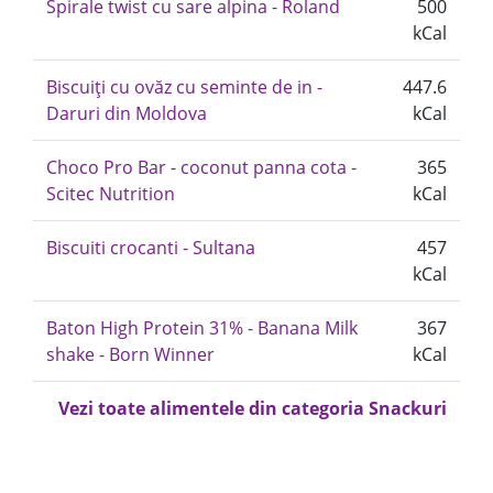
Spirale twist cu sare alpina - Roland
500
kCal
Biscuiți cu ovăz cu seminte de in -
447.6
Daruri din Moldova
kCal
Choco Pro Bar - coconut panna cota -
365
Scitec Nutrition
kCal
Biscuiti crocanti - Sultana
457
kCal
Baton High Protein 31% - Banana Milk
367
shake - Born Winner
kCal
Vezi toate alimentele din categoria Snackuri