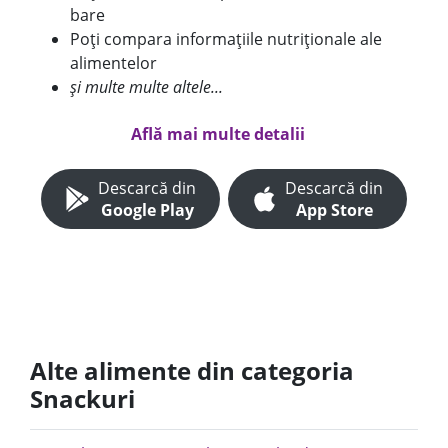
bare
Poți compara informațiile nutriționale ale
alimentelor
și multe multe altele...
Află mai multe detalii
Descarcă din
Descarcă din
Google Play
App Store
Alte alimente din categoria
Snackuri