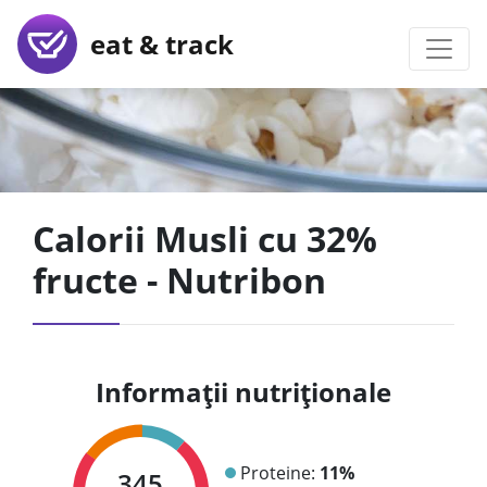
eat & track
Calorii Musli cu 32%
fructe - Nutribon
Informații nutriționale
Proteine:
11%
345