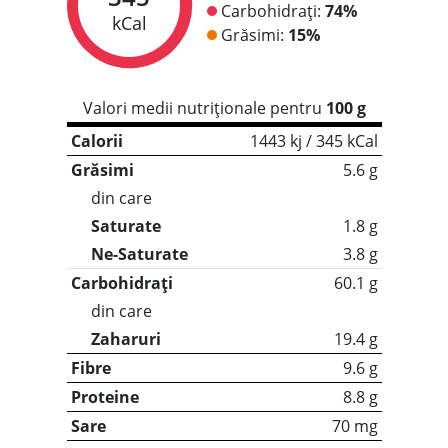
Carbohidrați:
74%
kCal
Grăsimi:
15%
Valori medii nutriționale pentru
100 g
Calorii
1443 kj / 345 kCal
Grăsimi
5.6 g
din care
Saturate
1.8 g
Ne-Saturate
3.8 g
Carbohidrați
60.1 g
din care
Zaharuri
19.4 g
Fibre
9.6 g
Proteine
8.8 g
Sare
70 mg