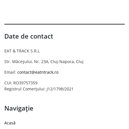
Date de contact
EAT & TRACK S.R.L
Str. Măceșului, Nr. 23A, Cluj-Napoca, Cluj
Email:
contact@eatntrack.ro
CUI: RO39757359
Registrul Comerțului: J12/1798/2021
Navigație
Acasă