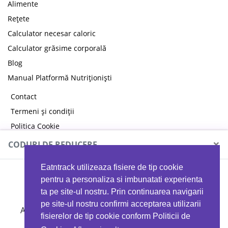
Alimente
Rețete
Calculator necesar caloric
Calculator grăsime corporală
Blog
Manual Platformă Nutriționiști
Contact
Termeni și condiții
Politica Cookie
Politica de confidențialitate
×
CODURI DE REDUCERE
Eatntrack utilizeaza fisiere de tip cookie
MYPROTEIN
pentru a personaliza si imbunatati experienta
ta pe site-ul nostru. Prin continuarea navigarii
pe site-ul nostru confirmi acceptarea utilizarii
Ai
40%
reducere la orice comandă folosind codul
fisierelor de tip cookie conform Politicii de
EATTRACK