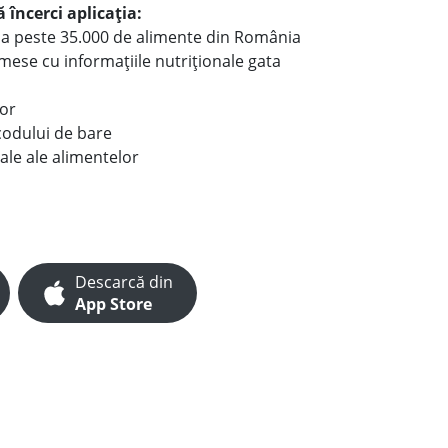
 încerci aplicația:
le a peste 35.000 de alimente din România
e mese cu informațiile nutriționale gata
lor
codului de bare
ale ale alimentelor
Descarcă din
App Store