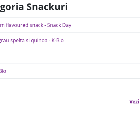
egoria Snackuri
am flavoured snack - Snack Day
grau spelta si quinoa - K-Bio
Bio
Vezi