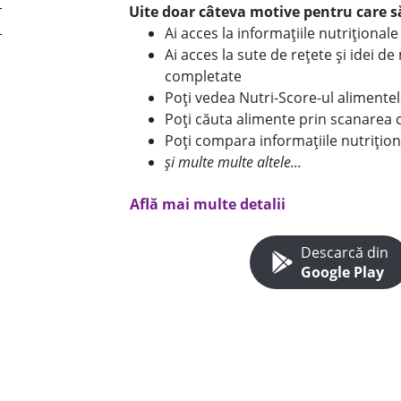
Uite doar câteva motive pentru care să
Ai acces la informațiile nutriționa
Ai acces la sute de rețete și idei d
completate
Poți vedea Nutri-Score-ul alimente
Poți căuta alimente prin scanarea 
Poți compara informațiile nutrițion
și multe multe altele...
Află mai multe detalii
Descarcă din
Google Play