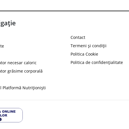
gație
Contact
Termeni și condiții
te
Politica Cookie
Politica de confidențialitate
ator necesar caloric
PROT
ator grăsime corporală
Ai
10%
reducere la
folosind codul
 Platformă Nutriționiști
Profită 