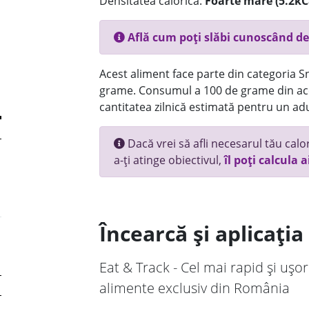
Densitatea calorică:
Foarte mare (5.2kC
Află cum poți slăbi cunoscând de
Acest aliment face parte din categoria Sn
grame. Consumul a 100 de grame din ace
cantitatea zilnică estimată pentru un adu
Dacă vrei să afli necesarul tău calori
a-ți atinge obiectivul,
îl poți calcula a
Încearcă și aplicați
Eat & Track - Cel mai rapid și ușor
alimente exclusiv din România