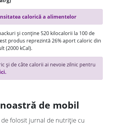
al/g)
nsitatea calorică a alimentelor
ackuri și conține 520 kilocalorii la 100 de
st produs reprezintă 26% aport caloric din
lt (2000 kCal).
c și de câte calorii ai nevoie zilnic pentru
ici.
a noastră de mobil
 de folosit jurnal de nutriție cu