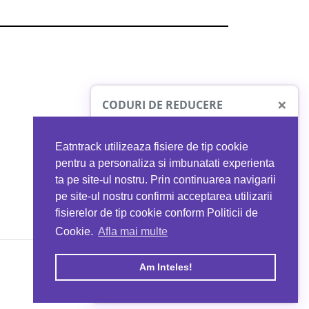
×
CODURI DE REDUCERE
Eatntrack utilizeaza fisiere de tip cookie
O41
MYPROTEIN
pentru a personaliza si imbunatati experienta
ta pe site-ul nostru. Prin continuarea navigarii
 orice comandă
Ai
40%
reducere la orice comandă
pe site-ul nostru confirmi acceptarea utilizarii
EATNTRACK
folosind codul
EATTRACK
fisierelor de tip cookie conform Politicii de
Cookie.
Afla mai multe
acum
Profită acum
Am Inteles!
Copyright © 2026 EAT & TRACK S.R.L