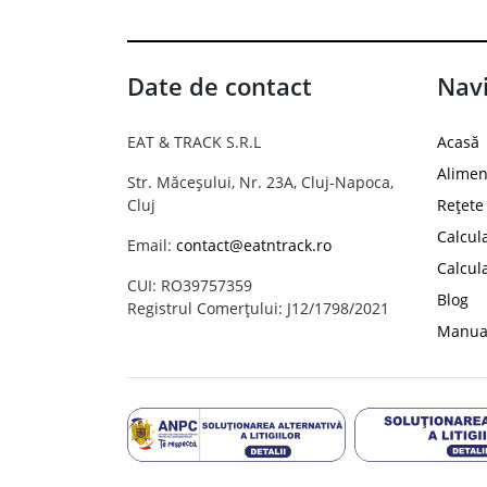
Date de contact
Navi
EAT & TRACK S.R.L
Acasă
Alimen
Str. Măceșului, Nr. 23A, Cluj-Napoca,
Cluj
Rețete
Calcul
Email:
contact@eatntrack.ro
Calcul
CUI: RO39757359
Blog
Registrul Comerțului: J12/1798/2021
Manual