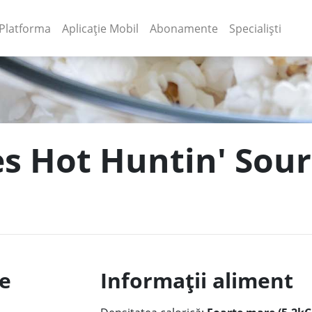
(current)
(current)
Platforma
Aplicație Mobil
Abonamente
Specialiști
les Hot Huntin' Sou
le
Informații aliment