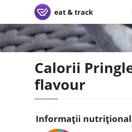
eat & track
Calorii Pring
flavour
Informații nutriționa