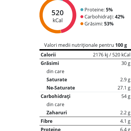
Proteine:
5%
520
Carbohidrați:
42%
kCal
Grăsimi:
53%
Valori medii nutriționale pentru
100 g
Calorii
2176 kj / 520 kCal
Grăsimi
30 g
din care
Saturate
2.9 g
Ne-Saturate
27.1 g
Carbohidrați
54 g
din care
Zaharuri
2.2 g
Fibre
4.1 g
Proteine
6.4 g