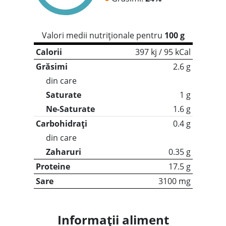
Valori medii nutriționale pentru
100 g
Calorii
397 kj / 95 kCal
Grăsimi
2.6 g
din care
Saturate
1 g
Ne-Saturate
1.6 g
Carbohidrați
0.4 g
din care
Zaharuri
0.35 g
Proteine
17.5 g
Sare
3100 mg
Informații aliment