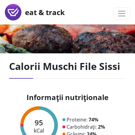
eat & track
Calorii Muschi File Sissi
Informații nutriționale
Proteine:
74%
95
Carbohidrați:
2%
kCal
Grăsimi:
24%