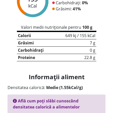
Carbohidrați:
0%
kCal
Grăsimi:
41%
Valori medii nutriționale pentru
100 g
Calorii
649 kj / 155 kCal
Grăsimi
7 g
Carbohidrați
0 g
Proteine
22.8 g
Informații aliment
Densitatea calorică:
Medie (1.55kCal/g)
Află cum poți slăbi cunoscând
densitatea calorică a alimentelor