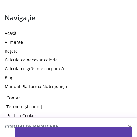
Navigație
Acasă
Alimente
Rețete
Calculator necesar caloric
Calculator grăsime corporală
Blog
Manual Platformă Nutriționiști
Contact
Termeni și condiții
Politica Cookie
Politica de confidențialitate
×
CODURI DE REDUCERE