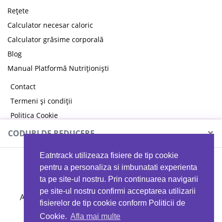
Rețete
Calculator necesar caloric
Calculator grăsime corporală
Blog
Manual Platformă Nutriționiști
Contact
Termeni și condiții
Politica Cookie
Politica de confidențialitate
×
CODURI DE REDUCERE
Eatntrack utilizeaza fisiere de tip cookie
MYPROTEIN
pentru a personaliza si imbunatati experienta
ta pe site-ul nostru. Prin continuarea navigarii
pe site-ul nostru confirmi acceptarea utilizarii
Ai
40%
reducere la orice comandă folosind codul
fisierelor de tip cookie conform Politicii de
EATTRACK
Cookie.
Afla mai multe