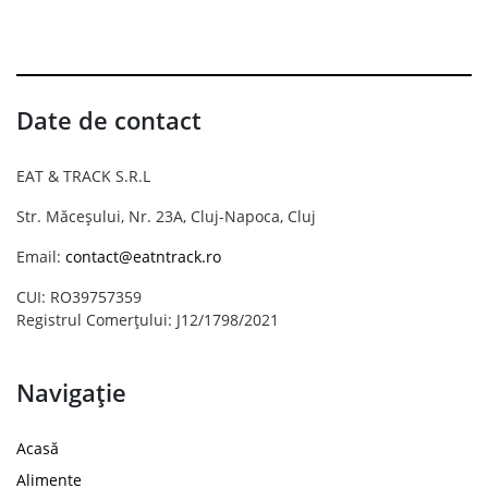
Date de contact
EAT & TRACK S.R.L
Str. Măceșului, Nr. 23A, Cluj-Napoca, Cluj
Email:
contact@eatntrack.ro
CUI: RO39757359
Registrul Comerțului: J12/1798/2021
Navigație
Acasă
Alimente