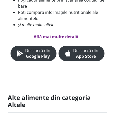
Poți căuta alimente prin scanarea codului de
bare
Poți compara informațiile nutriționale ale
alimentelor
și multe multe altele...
Află mai multe detalii
Descarcă din
Descarcă din
Google Play
App Store
Alte alimente din categoria
Altele