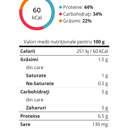
Proteine:
44%
60
Carbohidrați:
34%
kCal
Grăsimi:
22%
Valori medii nutriționale pentru
100 g
Calorii
251 kj / 60 kCal
Grăsimi
1.5 g
din care
Saturate
1 g
Ne-Saturate
0.5 g
Carbohidrați
5 g
din care
Zaharuri
5 g
Proteine
6.5 g
Sare
130 mg