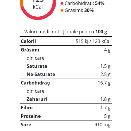
Carbohidrați:
54%
kCal
Grăsimi:
30%
Valori medii nutriționale pentru
100 g
Calorii
515 kj / 123 kCal
Grăsimi
4 g
din care
Saturate
1.5 g
Ne-Saturate
2.5 g
Carbohidrați
16.7 g
din care
Zaharuri
1.8 g
Fibre
1.7 g
Proteine
5 g
Sare
910 mg