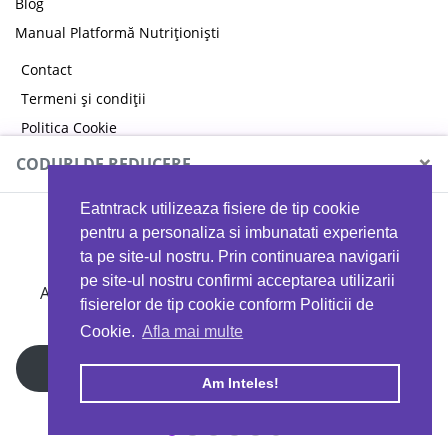
Blog
Manual Platformă Nutriționiști
Contact
Termeni și condiții
Politica Cookie
Politica de confidențialitate
×
CODURI DE REDUCERE
Eatntrack utilizeaza fisiere de tip cookie
MYPROTEIN
pentru a personaliza si imbunatati experienta
ta pe site-ul nostru. Prin continuarea navigarii
pe site-ul nostru confirmi acceptarea utilizarii
Ai
40%
reducere la orice comandă folosind codul
fisierelor de tip cookie conform Politicii de
EATTRACK
Cookie.
Afla mai multe
Profită acum
Am Inteles!
Copyright © 2026 EAT & TRACK S.R.L