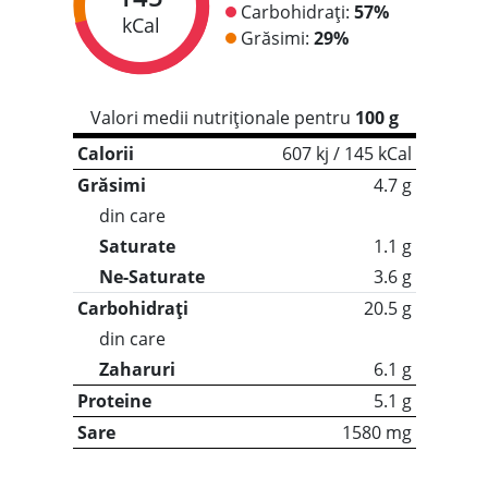
Carbohidrați:
57%
kCal
Grăsimi:
29%
Valori medii nutriționale pentru
100 g
Calorii
607 kj / 145 kCal
Grăsimi
4.7 g
din care
Saturate
1.1 g
Ne-Saturate
3.6 g
Carbohidrați
20.5 g
din care
Zaharuri
6.1 g
Proteine
5.1 g
Sare
1580 mg