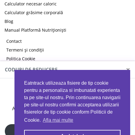
Calculator necesar caloric
Calculator grăsime corporală
Blog
Manual Platformă Nutriționiști
Contact
Termeni și condiții
Politica Cookie
Politica de confidențialitate
×
CODURI DE REDUCERE
Eatntrack utilizeaza fisiere de tip cookie
MYPROTEIN
pentru a personaliza si imbunatati experienta
ta pe site-ul nostru. Prin continuarea navigarii
pe site-ul nostru confirmi acceptarea utilizarii
Ai
40%
reducere la orice comandă folosind codul
fisierelor de tip cookie conform Politicii de
EATTRACK
Cookie.
Afla mai multe
Profită acum