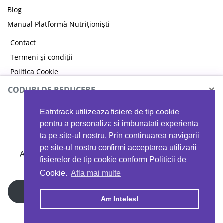
Blog
Manual Platformă Nutriționiști
Contact
Termeni și condiții
Politica Cookie
Politica de confidențialitate
×
CODURI DE REDUCERE
Eatntrack utilizeaza fisiere de tip cookie
MYPROTEIN
pentru a personaliza si imbunatati experienta
ta pe site-ul nostru. Prin continuarea navigarii
pe site-ul nostru confirmi acceptarea utilizarii
Ai
40%
reducere la orice comandă folosind codul
fisierelor de tip cookie conform Politicii de
EATTRACK
Cookie.
Afla mai multe
Profită acum
Am Inteles!
Copyright © 2026 EAT & TRACK S.R.L