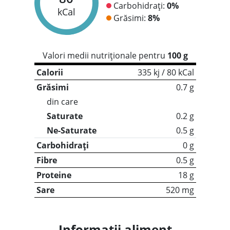
Carbohidrați:
0%
kCal
Grăsimi:
8%
Valori medii nutriționale pentru
100 g
Calorii
335 kj / 80 kCal
Grăsimi
0.7 g
din care
Saturate
0.2 g
Ne-Saturate
0.5 g
Carbohidrați
0 g
Fibre
0.5 g
Proteine
18 g
Sare
520 mg
Informații aliment