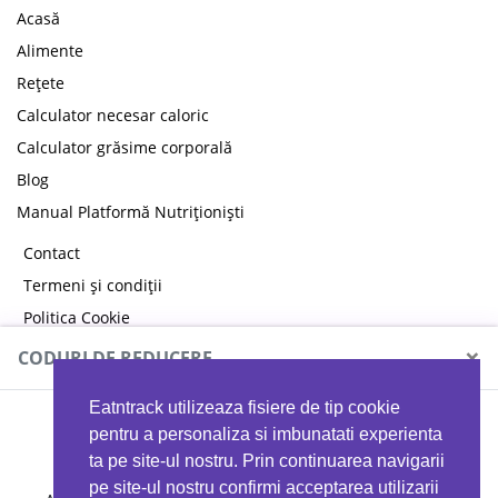
Acasă
Alimente
Rețete
Calculator necesar caloric
Calculator grăsime corporală
Blog
Manual Platformă Nutriționiști
Contact
Termeni și condiții
Politica Cookie
Politica de confidențialitate
×
CODURI DE REDUCERE
Eatntrack utilizeaza fisiere de tip cookie
MYPROTEIN
pentru a personaliza si imbunatati experienta
ta pe site-ul nostru. Prin continuarea navigarii
pe site-ul nostru confirmi acceptarea utilizarii