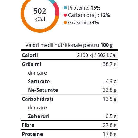
Proteine:
15%
502
Carbohidrați:
12%
kCal
Grăsimi:
73%
Valori medii nutriționale pentru
100 g
Calorii
2100 kj / 502 kCal
Grăsimi
38.7 g
din care
Saturate
4.9 g
Ne-Saturate
33.8 g
Carbohidrați
13.8 g
din care
Zaharuri
0.5 g
Fibre
27.8 g
Proteine
17.8 g