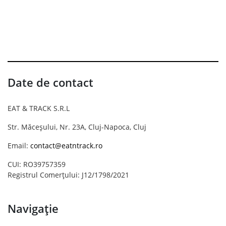
Date de contact
EAT & TRACK S.R.L
Str. Măceșului, Nr. 23A, Cluj-Napoca, Cluj
Email:
contact@eatntrack.ro
CUI: RO39757359
Registrul Comerțului: J12/1798/2021
Navigație