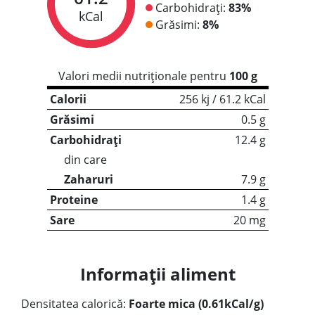
Carbohidrați:
83%
kCal
Grăsimi:
8%
Valori medii nutriționale pentru
100 g
Calorii
256 kj / 61.2 kCal
Grăsimi
0.5 g
Carbohidrați
12.4 g
din care
Zaharuri
7.9 g
Proteine
1.4 g
Sare
20 mg
Informații aliment
Densitatea calorică:
Foarte mica (0.61kCal/g)