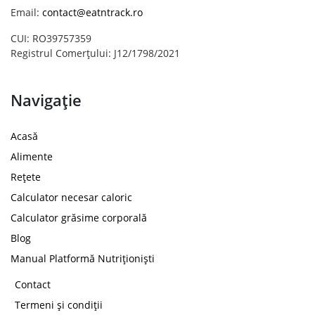
Email:
contact@eatntrack.ro
CUI: RO39757359
Registrul Comerțului: J12/1798/2021
Navigație
Acasă
Alimente
Rețete
Calculator necesar caloric
Calculator grăsime corporală
Blog
Manual Platformă Nutriționiști
Contact
Termeni și condiții