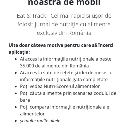
noastră de mobil
Eat & Track - Cel mai rapid și ușor de
folosit jurnal de nutriție cu alimente
exclusiv din România
Uite doar câteva motive pentru care să încerci
aplicația:
Ai acces la informațiile nutriționale a peste
35.000 de alimente din România
Ai acces la sute de rețete și idei de mese cu
informațiile nutriționale gata completate
Poți vedea Nutri-Score-ul alimentelor
Poți căuta alimente prin scanarea codului de
bare
Poți compara informațiile nutriționale ale
alimentelor
și multe multe altele...