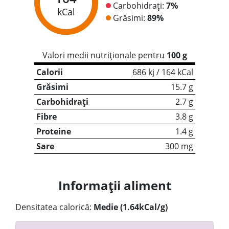
Carbohidrați:
7%
kCal
Grăsimi:
89%
Valori medii nutriționale pentru
100 g
Calorii
686 kj / 164 kCal
Grăsimi
15.7 g
Carbohidrați
2.7 g
Fibre
3.8 g
Proteine
1.4 g
Sare
300 mg
Informații aliment
Densitatea calorică:
Medie (1.64kCal/g)