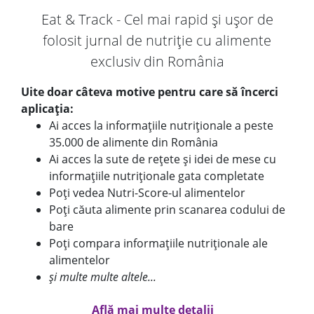
Eat & Track - Cel mai rapid și ușor de
folosit jurnal de nutriție cu alimente
exclusiv din România
Uite doar câteva motive pentru care să încerci
aplicația:
Ai acces la informațiile nutriționale a peste
35.000 de alimente din România
Ai acces la sute de rețete și idei de mese cu
informațiile nutriționale gata completate
Poți vedea Nutri-Score-ul alimentelor
Poți căuta alimente prin scanarea codului de
bare
Poți compara informațiile nutriționale ale
alimentelor
și multe multe altele...
Află mai multe detalii