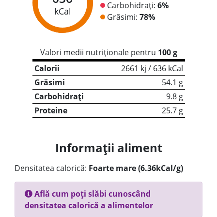
Carbohidrați:
6%
kCal
Grăsimi:
78%
Valori medii nutriționale pentru
100 g
Calorii
2661 kj / 636 kCal
Grăsimi
54.1 g
Carbohidrați
9.8 g
Proteine
25.7 g
Informații aliment
Densitatea calorică:
Foarte mare (6.36kCal/g)
Află cum poți slăbi cunoscând
densitatea calorică a alimentelor