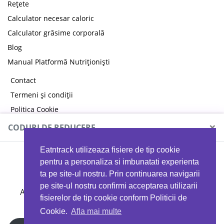
Rețete
Calculator necesar caloric
Calculator grăsime corporală
Blog
Manual Platformă Nutriționiști
Contact
Termeni și condiții
Politica Cookie
Politica de confidențialitate
×
CODURI DE REDUCERE
Eatntrack utilizeaza fisiere de tip cookie
MYPROTEIN
pentru a personaliza si imbunatati experienta
ta pe site-ul nostru. Prin continuarea navigarii
pe site-ul nostru confirmi acceptarea utilizarii
Ai
40%
reducere la orice comandă folosind codul
fisierelor de tip cookie conform Politicii de
EATTRACK
Cookie.
Afla mai multe