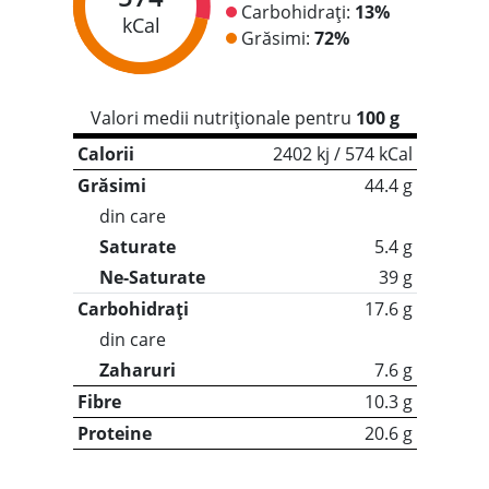
Carbohidrați:
13%
kCal
Grăsimi:
72%
Valori medii nutriționale pentru
100 g
Calorii
2402 kj / 574 kCal
Grăsimi
44.4 g
din care
Saturate
5.4 g
Ne-Saturate
39 g
Carbohidrați
17.6 g
din care
Zaharuri
7.6 g
Fibre
10.3 g
Proteine
20.6 g