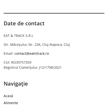
Date de contact
EAT & TRACK S.R.L
Str. Măceșului, Nr. 23A, Cluj-Napoca, Cluj
Email:
contact@eatntrack.ro
CUI: RO39757359
Registrul Comerțului: J12/1798/2021
Navigație
Acasă
Alimente