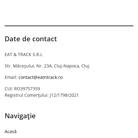
Date de contact
EAT & TRACK S.R.L
Str. Măceșului, Nr. 23A, Cluj-Napoca, Cluj
Email:
contact@eatntrack.ro
CUI: RO39757359
Registrul Comerțului: J12/1798/2021
Navigație
Acasă