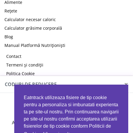
Alimente
Rețete
Calculator necesar caloric
Calculator grăsime corporală
Blog
Manual Platformă Nutriționiști
Contact
Termeni și condiții
Politica Cookie
Politica de confidențialitate
×
CODURI DE REDUCERE
Eatntrack utilizeaza fisiere de tip cookie
MYPROTEIN
pentru a personaliza si imbunatati experienta
ta pe site-ul nostru. Prin continuarea navigarii
pe site-ul nostru confirmi acceptarea utilizarii
Ai
40%
reducere la orice comandă folosind codul
fisierelor de tip cookie conform Politicii de
EATTRACK