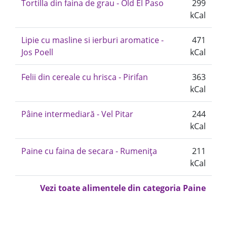
Tortilla din faina de grau - Old El Paso
299
kCal
Lipie cu masline si ierburi aromatice -
471
Jos Poell
kCal
Felii din cereale cu hrisca - Pirifan
363
kCal
Pâine intermediară - Vel Pitar
244
kCal
Paine cu faina de secara - Rumenița
211
kCal
Vezi toate alimentele din categoria Paine