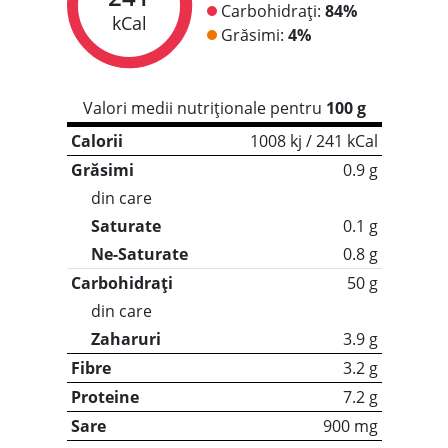
Carbohidrați:
84%
kCal
Grăsimi:
4%
Valori medii nutriționale pentru
100 g
Calorii
1008 kj / 241 kCal
Grăsimi
0.9 g
din care
Saturate
0.1 g
Ne-Saturate
0.8 g
Carbohidrați
50 g
din care
Zaharuri
3.9 g
Fibre
3.2 g
Proteine
7.2 g
Sare
900 mg