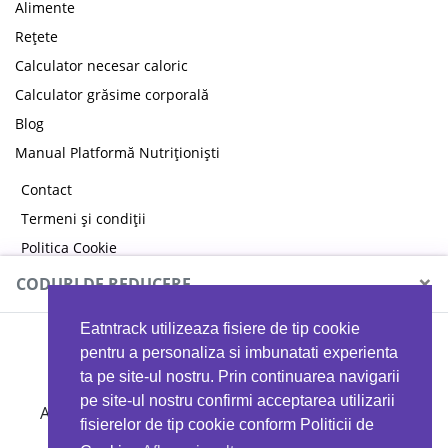
Alimente
Rețete
Calculator necesar caloric
Calculator grăsime corporală
Blog
Manual Platformă Nutriționiști
Contact
Termeni și condiții
Politica Cookie
Politica de confidențialitate
×
CODURI DE REDUCERE
Eatntrack utilizeaza fisiere de tip cookie
MYPROTEIN
pentru a personaliza si imbunatati experienta
ta pe site-ul nostru. Prin continuarea navigarii
pe site-ul nostru confirmi acceptarea utilizarii
Ai
40%
reducere la orice comandă folosind codul
fisierelor de tip cookie conform Politicii de
EATTRACK