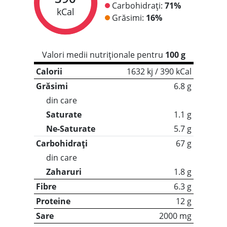
Carbohidrați:
71%
kCal
Grăsimi:
16%
Valori medii nutriționale pentru
100 g
Calorii
1632 kj / 390 kCal
Grăsimi
6.8 g
din care
Saturate
1.1 g
Ne-Saturate
5.7 g
Carbohidrați
67 g
din care
Zaharuri
1.8 g
Fibre
6.3 g
Proteine
12 g
Sare
2000 mg