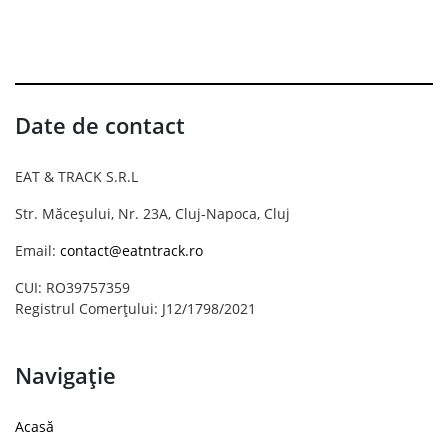
Date de contact
EAT & TRACK S.R.L
Str. Măceșului, Nr. 23A, Cluj-Napoca, Cluj
Email:
contact@eatntrack.ro
CUI: RO39757359
Registrul Comerțului: J12/1798/2021
Navigație
Acasă