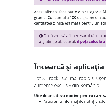
Acest aliment face parte din categoria Alt
grame. Consumul a 100 de grame din ace
cantitatea zilnică estimată pentru un adu
Dacă vrei să afli necesarul tău calori
a-ți atinge obiectivul,
îl poți calcula a
Încearcă și aplicați
Eat & Track - Cel mai rapid și ușor
alimente exclusiv din România
Uite doar câteva motive pentru care să
Ai acces la informațiile nutriționa