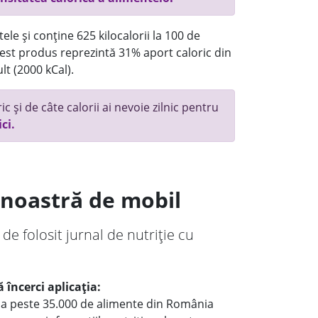
ele și conține 625 kilocalorii la 100 de
st produs reprezintă 31% aport caloric din
lt (2000 kCal).
c și de câte calorii ai nevoie zilnic pentru
ici.
a noastră de mobil
 de folosit jurnal de nutriție cu
 încerci aplicația:
le a peste 35.000 de alimente din România