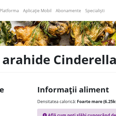
(current)
(current)
Platforma
Aplicație Mobil
Abonamente
Specialiști
e arahide Cinderell
le
Informații aliment
Densitatea calorică:
Foarte mare (6.25k
Află cum poți slăbi cunoscând de