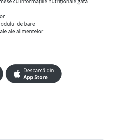
e mese cu informațiile nutriționale gata
lor
codului de bare
ale ale alimentelor
Descarcă din
App Store