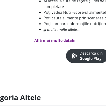
Ai acces la sute de rețete și idei d
completate
Poți vedea Nutri-Score-ul alimente
Poți căuta alimente prin scanarea 
Poți compara informațiile nutrițion
și multe multe altele...
Află mai multe detalii
Descarcă din
Google Play
goria Altele