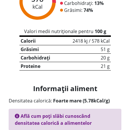
Carbohidrați:
13%
kCal
Grăsimi:
74%
Valori medii nutriționale pentru
100 g
Calorii
2418 kj / 578 kCal
Grăsimi
51 g
Carbohidrați
20 g
Proteine
21 g
Informații aliment
Densitatea calorică:
Foarte mare (5.78kCal/g)
Află cum poți slăbi cunoscând
densitatea calorică a alimentelor