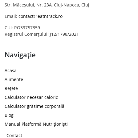
Str. Măceșului, Nr. 23A, Cluj-Napoca, Cluj
Email:
contact@eatntrack.ro
CUI: RO39757359
Registrul Comerțului: J12/1798/2021
Navigație
Acasă
Alimente
Rețete
Calculator necesar caloric
Calculator grăsime corporală
Blog
Manual Platformă Nutriționiști
Contact