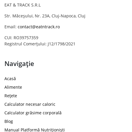
EAT & TRACK S.R.L
Str. Măceșului, Nr. 23A, Cluj-Napoca, Cluj
Email:
contact@eatntrack.ro
CUI: RO39757359
Registrul Comerțului: J12/1798/2021
Navigație
Acasă
Alimente
Rețete
Calculator necesar caloric
Calculator grăsime corporală
Blog
Manual Platformă Nutriționiști