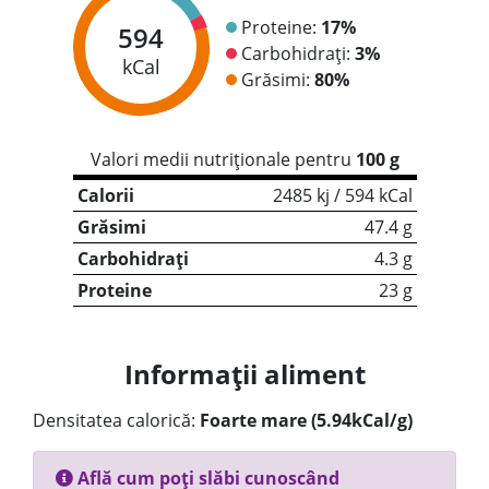
Proteine:
17%
594
Carbohidrați:
3%
kCal
Grăsimi:
80%
Valori medii nutriționale pentru
100 g
Calorii
2485 kj / 594 kCal
Grăsimi
47.4 g
Carbohidrați
4.3 g
Proteine
23 g
Informații aliment
Densitatea calorică:
Foarte mare (5.94kCal/g)
Află cum poți slăbi cunoscând