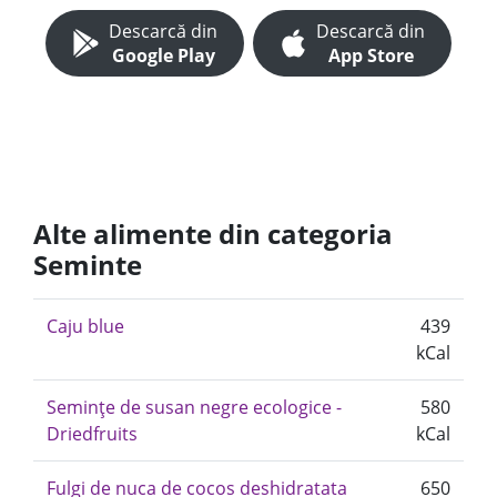
Descarcă din
Descarcă din
Google Play
App Store
Alte alimente din categoria
Seminte
Caju blue
439
kCal
Semințe de susan negre ecologice -
580
Driedfruits
kCal
Fulgi de nuca de cocos deshidratata
650