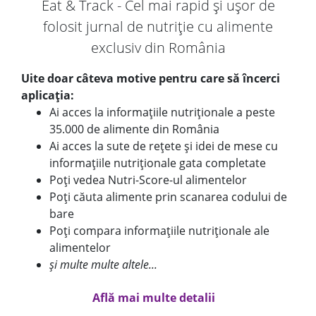
Eat & Track - Cel mai rapid și ușor de
folosit jurnal de nutriție cu alimente
exclusiv din România
Uite doar câteva motive pentru care să încerci
aplicația:
Ai acces la informațiile nutriționale a peste
35.000 de alimente din România
Ai acces la sute de rețete și idei de mese cu
informațiile nutriționale gata completate
Poți vedea Nutri-Score-ul alimentelor
Poți căuta alimente prin scanarea codului de
bare
Poți compara informațiile nutriționale ale
alimentelor
și multe multe altele...
Află mai multe detalii